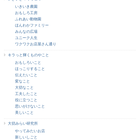
いきいき農園
おもしろ工房
ふれあい動物園
ほんわかファミリー
みんなの広場
ユニーク人生
ワクワクお店屋さん通り
キラっと輝くものやこと
おもしろいこと
ほっこりすること
伝えたいこと
変なこと
大切なこと
工夫したこと
役に立つこと
思いがけないこと
美しいこと
大切みらい研究所
やってみたいお店
新しいしごと