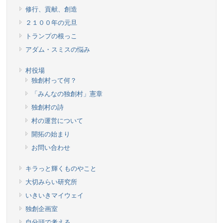
修行、貢献、創造
２１００年の元旦
トランプの根っこ
アダム・スミスの悩み
村役場
独創村って何？
「みんなの独創村」憲章
独創村の詩
村の運営について
開拓の始まり
お問い合わせ
キラっと輝くものやこと
大切みらい研究所
いきいきマイウェイ
独創企画室
自分頭で考える