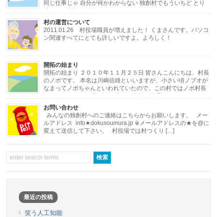
同じ仕事じゃ 自分が何かわからない 独創村でもういちど とり
戻したい大切な価値 ひとりひとりと ひと […]
村の運営について
2011.01.26 村役場職員が増えました！ くまさんです。パソコ
ン関連すべてにとても詳しいですよ。よろしく！
・・・・・・・・・・・・・・・・・・・・・・・・・・・・・・・・・・・・
開拓の始まり
[…]
開拓の始まり ２０１０年１１月２５日 皆さんこんにちは、村長
のノボです。 本名は川嶋信雄といいますが、小さい頃ノブオが
なまってノボちゃんといわれていたので、この村ではノボ村長
にしました。 さて私はある小さな会社の社長をし […]
お問い合わせ
みんなの独創村へのご連絡はこちらからお願いします。 メー
ルアドレス info★dokusoumura.jp ※メールアドレスの★を@に
変えて送信して下さい。 村役場では村つくり […]
最近の投稿
笑う人工知能