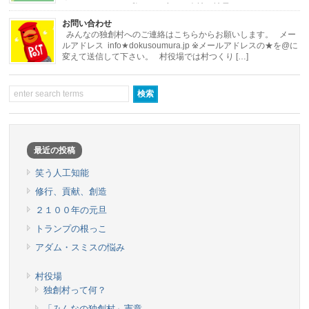
にしました。 さて私はある小さな会社の社長をし […]
お問い合わせ
みんなの独創村へのご連絡はこちらからお願いします。 メー
ルアドレス info★dokusoumura.jp ※メールアドレスの★を@に
変えて送信して下さい。 村役場では村つくり […]
最近の投稿
笑う人工知能
修行、貢献、創造
２１００年の元旦
トランプの根っこ
アダム・スミスの悩み
村役場
独創村って何？
「みんなの独創村」憲章