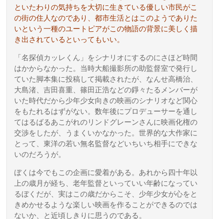
といたわりの気持ちを大切に生きている優しい市民がこ
の街の住人なのであり、都市生活とはこのようでありた
いという一種のユートピアがこの物語の背景に美しく描
き出されているといってもいい。
「名探偵カッレくん」をシナリオにするのにさほど時間
はかからなかった。当時大船撮影所の助監督室で発行し
ていた脚本集に投稿して掲載されたが、なんせ高橋治、
大島渚、吉田喜重、篠田正浩などの錚々たるメンバーが
いた時代だから少年少女向きの映画のシナリオなど関心
をもたれるはずがない。数年後にプロデューサーを通し
てはるばるあこがれのリンドグレーンさんに映画化権の
交渉をしたが、うまくいかなかった。世界的な大作家に
とって、東洋の若い無名監督などいちいち相手にできな
いのだろうが。
ぼくは今でもこの企画に愛着がある。あれから四十年以
上の歳月が経ち、老年監督といっていい年齢になってい
るぼくだが、実はこの歳だからこそ、少年少女が心をと
きめかせるような楽しい映画を作ることができるのでは
ないか、と近頃しきりに思うのである。