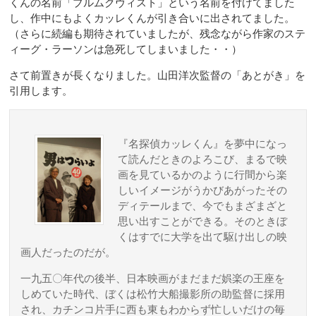
くんの名前「ブルムクヴィスト」という名前を付けてました
し、作中にもよくカッレくんが引き合いに出されてました。
（さらに続編も期待されていましたが、残念ながら作家のステ
ィーグ・ラーソンは急死してしまいました・・）
さて前置きが長くなりました。山田洋次監督の「あとがき」を
引用します。
『名探偵カッレくん』を夢中になっ
て読んだときのよろこび、まるで映
画を見ているかのように行間から楽
しいイメージがうかびあがったその
ディテールまで、今でもまざまざと
思い出すことができる。そのときぼ
くはすでに大学を出て駆け出しの映
画人だったのだが。
一九五〇年代の後半、日本映画がまだまだ娯楽の王座を
しめていた時代、ぼくは松竹大船撮影所の助監督に採用
され、カチンコ片手に西も東もわからず忙しいだけの毎