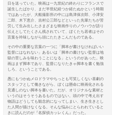
日を送っていた。映画は一九世紀の終わりにフランスで
誕生したばかり、まだ半世紀経つか経たぬかという時期
ではあったが、大船撮影所の中には島津保次郎、小津安
二郎、木下恵介、吉村公三郎などといった先輩たちが苦
労して生み出したさまざまな映画作りのノウハウが語り
伝えとしてたくさん残されていて、ぼくたち若者はその
言葉を吟味しながら頭にたたきこんだものである。
その中の重要な言葉の一つに「脚本が書けなければいい
監督にはなれない」あるいは「脚本の書けない監督は地
獄の苦しみを味わうことになる」というのがあった。映
画はまず脚本であり、監督になりたきゃ脚本を書く勉強
しろ、ということである。
愚にもつかぬメロドラマやちっとも可笑しくない喜劇の
スタッフとして働きながら、ぼくは懸命に映画化される
見通しのない脚本を書いた。だが、オリジナルな素材と
いうのはそうそうあるものではない。頭の中で考え出す
物語はどうしても観念的になってしまい、生き生きとし
た人間が描けなくなる。そんな悩みにとらわれていると
きに読んだのが『名探偵カッレくん』だった。