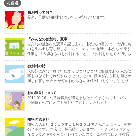
村役場
独創村って何？
長老と子供が独創村について、対話しています。
「みんなの独創村」憲章
みんなの独創村の憲章を記します。 私たちの目的は 「大切なも
のを生み出し育む新しきコミュニティーの創造」 私たちが行う
仕事は 「大切なものを独創すること」 「独創を加えて大切なも
のに変えること」 私たちが考える大切なもの […]
独創村の詩
人の顔はみなそれぞれだから ひとりひとりに価値がある 人の仕
事もみなそれぞれだから ひとつひとつに価値がある 同じ顔とか
同じ仕事じゃ 自分が何かわからない 独創村でもういちど とり
戻したい大切な価値 ひとりひとりと ひと […]
村の運営について
2011.01.26 村役場職員が増えました！ くまさんです。パソコ
ン関連すべてにとても詳しいですよ。よろしく！
・・・・・・・・・・・・・・・・・・・・・・・・・・・・・・・・・・・・
開拓の始まり
[…]
開拓の始まり ２０１０年１１月２５日 皆さんこんにちは、村長
のノボです。 本名は川嶋信雄といいますが、小さい頃ノブオが
なまってノボちゃんといわれていたので、この村ではノボ村長