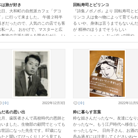
木は旅が好き
回転寿司とビリンコ
先日、大和町の自然派カフェ「デコ
『詩集ノボノボ』より 回転寿司と
イ」に行って来ました。 午後２時半
リンコ 人は食べ物によって育てら
過ぎだったので、人気のこの店でも客
る いや、身体は言うまでもないん
は私一人。 おかげで、マスターと広
が 精神のほうまでそうらしい
い敷地の立派な樹々を眺めながら、い
・・・・・・・・ おっぱいの味や
ろんな話ができました。 マスター
はじめてのごはん さすがにこれら
は、この広大な敷地の […]
記憶にないが その後 […]
[ 0 ]
2022年12月3日
[ 0 ]
2022年11月
あだ名の思い出
粋に暮らす言葉
先月、歯医者さんで高校時代の恩師と
粋な姐さんだったな〜。友達になり
会いました。生物部の顧問でとっても
かったな〜。もう江戸時代へ移住し
お世話になった先生です。87歳にな
ゃったしな〜。 日向子さん、お酒
ったと聞いてびっくり！どう見ても
呑み過ぎには注意してくださいね〜