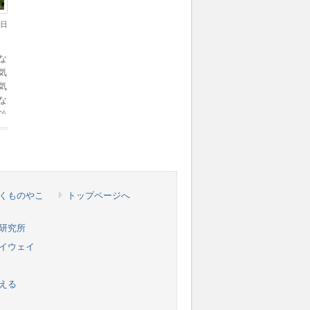
5日
な
気
気
な
そ
病
くものやこ
トップページへ
研究所
イウェイ
える