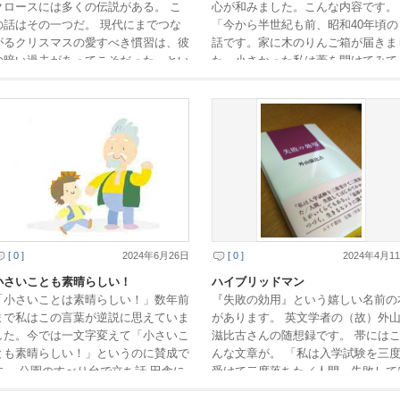
クロースには多くの伝説がある。 こ
心が和みました。こんな内容です。
の話はその一つだ。 現代にまでつな
「今から半世紀も前、昭和40年頃の
がるクリスマスの愛すべき慣習は、彼
話です。家に木のりんご箱が届きま
の暗い過去があってこそだった、とい
た。小さかった私は蓋を開けてみて
うのだ。 ・・・・・・・・ 実は、サ
籾殻だけなのを見てがっかり。しか
ンタは昔泥棒 […]
籾殻の中を手で探る […]
[ 0 ]
2024年6月26日
[ 0 ]
2024年4月1
小さいことも素晴らしい！
ハイブリッドマン
「小さいことは素晴らしい！」数年前
『失敗の効用』という嬉しい名前の
まで私はこの言葉が逆説に思えていま
があります。 英文学者の（故）外
した。今では一文字変えて「小さいこ
滋比古さんの随想録です。 帯には
とも素晴らしい！」というのに賛成で
んな文章が。 「私は入学試験を三
す。 公園のすべり台で立ち話 田舎に
受けて二度落ちた／人間、失敗して
住むじいちゃんが、近くの公園のすべ
じめてわかることがいくらでもあ