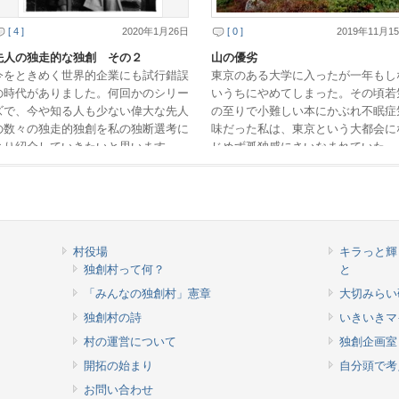
[ 4 ]
2020年1月26日
[ 0 ]
2019年11月1
先人の独走的な独創 その２
山の優劣
今をときめく世界的企業にも試行錯誤
東京のある大学に入ったが一年もし
の時代がありました。何回かのシリー
いうちにやめてしまった。その頃若
ズで、今や知る人も少ない偉大な先人
の至りで小難しい本にかぶれ不眠症
の数々の独走的独創を私の独断選考に
味だった私は、東京という大都会に
より紹介していきたいと思います。
じめず孤独感にさいなまれていた。
この記事を読んで、先人の恐れを知ら
のせいか、朝から晩まで数年前から
ぬ果敢な発明のエ […]
みつきとなってい […]
村役場
キラっと輝
独創村って何？
と
「みんなの独創村」憲章
大切みらい
独創村の詩
いきいきマ
村の運営について
独創企画室
開拓の始まり
自分頭で考
お問い合わせ