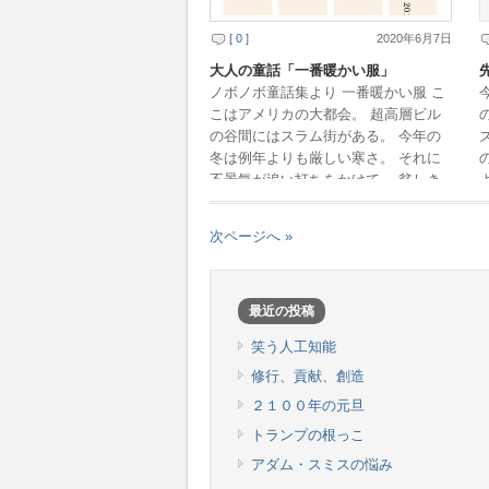
[ 0 ]
2020年6月7日
大人の童話「一番暖かい服」
ノボノボ童話集より 一番暖かい服 こ
こはアメリカの大都会。 超高層ビル
の谷間にはスラム街がある。 今年の
冬は例年よりも厳しい寒さ。 それに
不景気が追い打ちをかけて、 貧しき
人々は涙さえ凍るようだった。
・・・・・・・・ […]
次ページへ »
最近の投稿
笑う人工知能
修行、貢献、創造
２１００年の元旦
トランプの根っこ
アダム・スミスの悩み