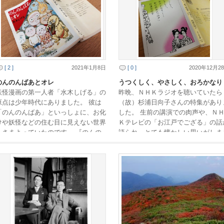
[ 2 ]
2021年1月8日
[ 0 ]
2020年12月2
のんのんばあとオレ
うつくしく、やさしく、おろかなり
妖怪漫画の第一人者「水木しげる」の
昨晩、ＮＨＫラジオを聴いていたら
原点は少年時代にありました。 彼は
（故）杉浦日向子さんの特集があり
「のんのんばあ」といっしょに、お化
した。 生前の講演での肉声や、Ｎ
けや妖怪などの住む目に見えない世界
Ｋテレビの「お江戸でござる」の話
をさまよっていたのです。 『のんの
語られ、とても懐かしい思いがしま
んばあとオレ』は水木しげるさんの幼
た。 番組では、著書の中からエッ
少年時代の思い出 […]
ー集『うつくしく、 […]