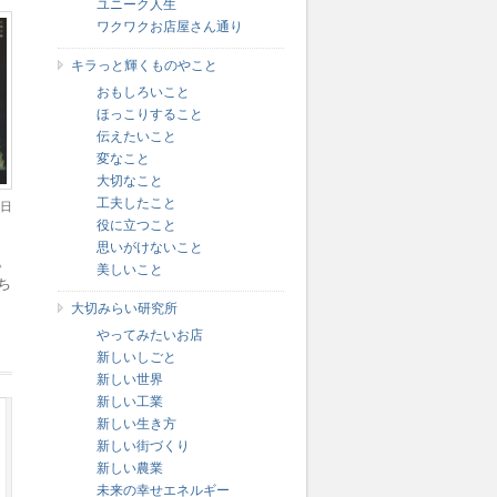
ユニーク人生
ワクワクお店屋さん通り
キラっと輝くものやこと
おもしろいこと
ほっこりすること
伝えたいこと
変なこと
大切なこと
工夫したこと
7日
役に立つこと
思いがけないこと
。
美しいこと
ち
大切みらい研究所
やってみたいお店
し
新しいしごと
か
新しい世界
新しい工業
新しい生き方
新しい街づくり
新しい農業
未来の幸せエネルギー