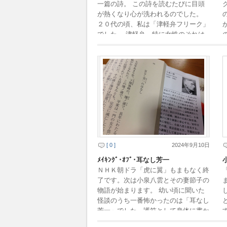
一篇の詩。 この詩を読むたびに目頭
が熱くなり心が洗われるのでした。
２０代の頃、私は「津軽弁フリーク」
でした。 津軽弁、特に女性のそれは
音楽のような響きで私を魅了したので
す。 母国語に似 […]
[ 0 ]
2024年9月10日
ﾒｲｷﾝｸﾞ･ｵﾌﾞ･耳なし芳一
ＮＨＫ朝ドラ「虎に翼」もまもなく終
了です。次は小泉八雲とその妻節子の
物語が始まります。 幼い頃に聞いた
怪談のうち一番怖かったのは「耳なし
芳一」でした。護符として身体に書か
れたお経はまるで入れ墨のようで、そ