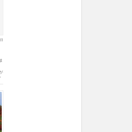
8日
ま
Ｈ
が
し
セ