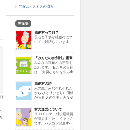
アダム・スミスの悩み
ビ
れ
だ
村役場
独創村って何？
、
長老と子供が独創村につ
は
いて、対話しています。
「みんなの独創村」憲章
みんなの独創村の憲章を
記します。 私たちの目的
は 「大切なものを生み出
し育む新しきコミュニテ
ィーの創造」 私たちが行う仕事は
独創村の詩
「大切なものを独創すること」 「独
人の顔はみなそれぞれだ
創を加えて大切なものに変えること」
から ひとりひとりに価値
私たちが考える大切なもの […]
5日
がある 人の仕事もみなそ
れぞれだから ひとつひと
つに価値がある 同じ顔とか同じ仕事
村の運営について
た
じゃ 自分が何かわからない 独創村で
2011.01.26 村役場職員
もういちど とり戻したい大切な価値
ち
が増えました！ くまさん
ひとりひとりと ひと […]
の
です。パソコン関連すべ
てにとても詳しいです