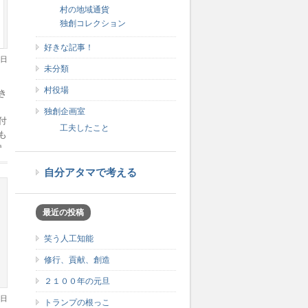
村の地域通貨
独創コレクション
好きな記事！
3日
未分類
村役場
き
と
独創企画室
付
工夫したこと
も
り
に
自分アタマで考える
最近の投稿
笑う人工知能
修行、貢献、創造
２１００年の元旦
7日
トランプの根っこ