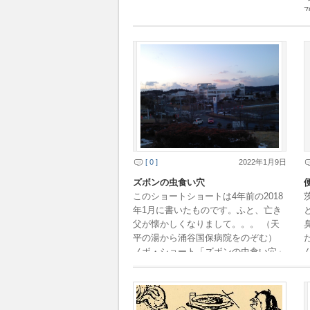
[ 0 ]
2022年1月9日
ズボンの虫食い穴
このショートショートは4年前の2018
年1月に書いたものです。ふと、亡き
父が懐かしくなりまして。。。 （天
平の湯から涌谷国保病院をのぞむ）
ノボ・ショート「ズボンの虫食い穴」
ズボンの虫食い穴 晴天の元旦もまも
なく暮れよ […]