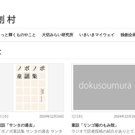
ラっと輝くものやこと
大切みらい研究所
いきいきマイウェイ
独創企
と
[ 0 ]
2024年12月24日
[ 0 ]
2024年12月1
童話「サンタの過去」
童話「リンゴ箱のもみ殻」
ノボノボ童話集 サンタの過去 サンタ
ラジオで読者投稿の紹介がありとて