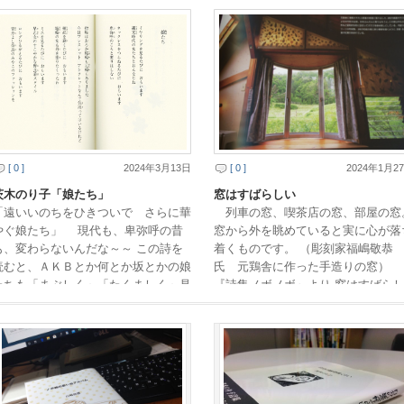
り台で小学一年 […]
る。」 『みすず書房 […]
[ 0 ]
2024年3月13日
[ 0 ]
2024年1月2
茨木のり子「娘たち」
窓はすばらしい
「遠いいのちをひきついで さらに華
列車の窓、喫茶店の窓、部屋の窓
やぐ娘たち」 現代も、卑弥呼の昔
窓から外を眺めていると実に心が落
も、変わらないんだな～～ この詩を
着くものです。 （彫刻家福嶋敬恭
読むと、ＡＫＢとか何とか坂とかの娘
氏 元鶏舎に作った手造りの窓）
たちも「まぶしく」「たくましく」見
『詩集ノボノボ』より 窓はすばら
えてきます。 まさに、元始、太陽で
い 心の窓っていうのは 本当だ 窓
あった女性を謳う […]
ら外を眺めていると […]