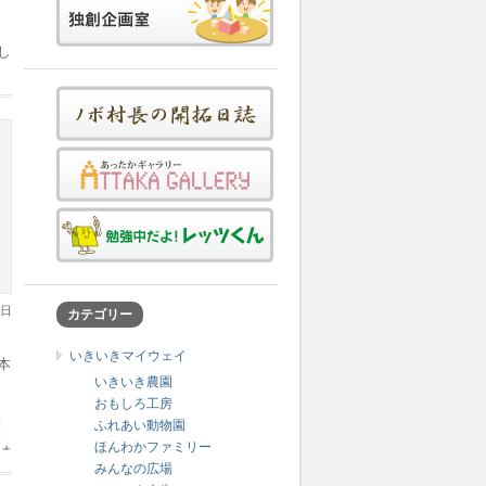
し
、
し
1日
カテゴリー
いきいきマイウェイ
本
いきいき農園
山
おもしろ工房
こ
ふれあい動物園
度
ほんわかファミリー
は
みんなの広場