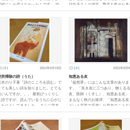
70代にしか見えなかったんです。 待
日向子さんの箴言、艶言を集めた本
合室で30分以上も五十数年前の思い
ありまして。私はそのうち二冊持っ
出話です。さすが […]
います。 『粋に […]
[ 0 ]
2021年9月19日
[ 0 ]
2021年9月
便所掃除の詩（うた）
知恵ある友
茨木のり子著『詩のこころを読む』で
『徒然草』にはこんな文章がありま
とても美しい詩を知りました。とても
す。 「良き友に三つあり。物くる
臭いんですが。。。 最初びっくりし
友、医師（くすし）、知恵ある友」
た詩ですが、読んでいるうちに心がじ
まもなく秋のお彼岸、「知恵ある友
んわりとしてきました。 さらに茨木
という言葉で夭逝した親友のことを
のり子さんの詩評を読むと、こちらも
いだします。 （夭折の画家松本俊
ご本人が優しいお […]
の絶筆「建物」） […]