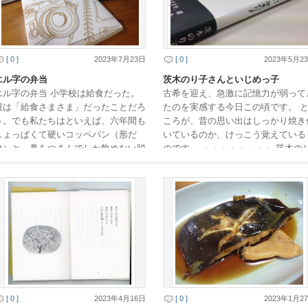
[ 0 ]
2023年7月23日
[ 0 ]
2023年5月2
エル字の弁当
茨木のり子さんといじめっ子
エル字の弁当 小学校は給食だった。
古希を迎え、急激に記憶力が弱って
親は「給食さまさま」だったことだろ
たのを実感する今日この頃です。 
う。でも私たちはといえば、六年間も
ころが、昔の思い出はしっかり焼き
しょっぱくて硬いコッペパン（形だ
いているのか、けっこう覚えている
け）と、鼻をつまんでしか飲めない脱
のです。 ・・・・・・・・ 茨木の
脂粉乳の昼食に、もうへきえきしてい
子さんの詩集を読んでいて、小学校
た。パンは次の日に […]
入学した６０数 […]
[ 0 ]
2023年4月16日
[ 0 ]
2023年1月2