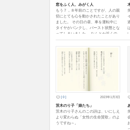
窓をふく人、みがく人
もう７，８年前のことですが、人の親
切にとても心を動かされたことがあり
ました。 その日の昼、車を運転中に
タイヤがパンクし、バースト状態とな
ってしまいました。 なんとか近くの
コンビニの駐車場に入れましたが、私
は股関節に障害が […]
[ 0 ]
2023年1月3日
茨木のり子「娘たち」
茨木のり子さんのこの詩は、いにしえ
より変わらぬ「女性の生命賛歌」のよ
うですね～。