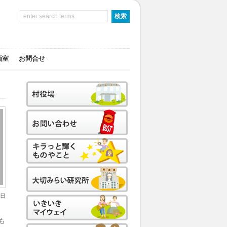
画室
お問合せ
0日
も