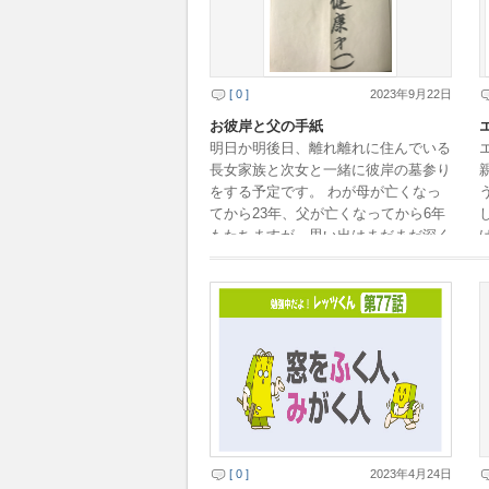
[ 0 ]
2023年9月22日
お彼岸と父の手紙
明日か明後日、離れ離れに住んでいる
長女家族と次女と一緒に彼岸の墓参り
をする予定です。 わが母が亡くなっ
てから23年、父が亡くなってから6年
もたちますが、思い出はまだまだ深く
懐かしいものです。 4年前のお彼岸の
ときでした。 […]
[ 0 ]
2023年4月24日