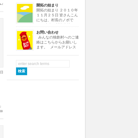
よ。よろしく！
が
開拓の始まり
・・・・・・・・・・・・・・・・・・・・・・・・・・・・・・・・・
開拓の始まり ２０１０年
て
[…]
１１月２５日 皆さんこん
にちは、村長のノボで
す。 本名は川嶋信雄とい
いますが、小さい頃ノブオがなまって
お問い合わせ
ノボちゃんといわれていたので、この
みんなの独創村へのご連
村ではノボ村長にしました。 さて私
絡はこちらからお願いし
はある小さな会社の社長をし […]
ます。 メールアドレス
info★dokusoumura.jp ※
メールアドレスの★を@に変えて送信
して下さい。 村役場では村つくり
[…]
9日
る
」
思
介