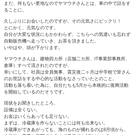
まだ、何もない更地なのでヤマウチさんとは、車の中で話をす
ることに。
久しぶりにお会いしたのですが、その元気さにビックリ！
とにかく、元気なのです。
自分が大変な状況にもかかわらず、こちらへの気遣いも忘れず
自動販売機へ走っていき、お茶を頂きました。
いやはや、頭が下がります。
ヤマウチさんは、建物四カ所（店舗二カ所、IT事業部事務所、
倉庫）すべて流されたのですが、
幸いにして、社員は全員無事、震災後二ヶ月は中学校で皆さん
のお世話をする中心的な活動をなさっていたとのこと。
活動も落ち着いた為に、自分たちも5月から本格的に復興活動
を開始しているのだそうです。
現状をお聞きしたところ、
設備は全くない。
お金はいくらあっても足りない。
まずは、冷蔵庫を作らないことには何も出来ない。
冷蔵庫ができあがっても、海のものが捕れるのは8月頃から。