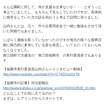
そんな隣町に対して、何か支援を出来ないか・・・とずうっと
考えていましたし、もちろん下見もしていたのですが、具体的
に商売をしていた方の話を伺おうと考えて訪問に至りました。
山内さんとは、元々、中小企業同友会で一緒に勉強をさせて頂
いた同期でもありました。
しばらく連絡を取っていなかったのですが地元の様々な復興活
動に精力的に参加している姿を発見し、いてもたってもいられ
なくなりました。
南三陸町で大盛況の「南三陸福興市」の実行委員長でもありま
す。
【福興市実行委員長山内さんへインタビュー動画】
http://www.youtube.com/watch?v=C74ZOusQzT8
【福興市の記事】河北新報社
http://www.kahoku.co.jp/spe/spe_sys1070/20110528_01.htm
どんなことでお役に立てるのか？
まずは、ヒアリングからスタートです。