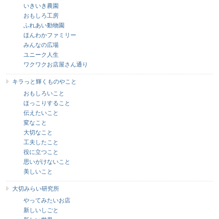
いきいき農園
おもしろ工房
ふれあい動物園
ほんわかファミリー
みんなの広場
ユニーク人生
ワクワクお店屋さん通り
キラっと輝くものやこと
おもしろいこと
ほっこりすること
伝えたいこと
変なこと
大切なこと
工夫したこと
役に立つこと
思いがけないこと
美しいこと
大切みらい研究所
やってみたいお店
新しいしごと