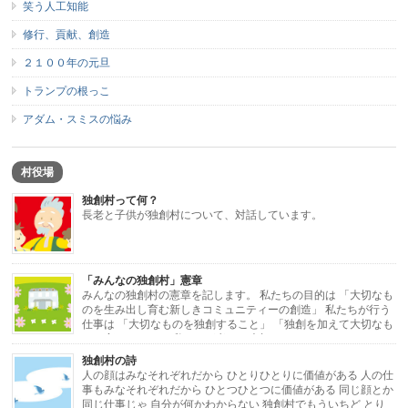
笑う人工知能
修行、貢献、創造
２１００年の元旦
トランプの根っこ
アダム・スミスの悩み
村役場
独創村って何？
長老と子供が独創村について、対話しています。
「みんなの独創村」憲章
みんなの独創村の憲章を記します。 私たちの目的は 「大切なも
のを生み出し育む新しきコミュニティーの創造」 私たちが行う
仕事は 「大切なものを独創すること」 「独創を加えて大切なも
のに変えること」 私たちが考える大切なもの […]
独創村の詩
人の顔はみなそれぞれだから ひとりひとりに価値がある 人の仕
事もみなそれぞれだから ひとつひとつに価値がある 同じ顔とか
同じ仕事じゃ 自分が何かわからない 独創村でもういちど とり