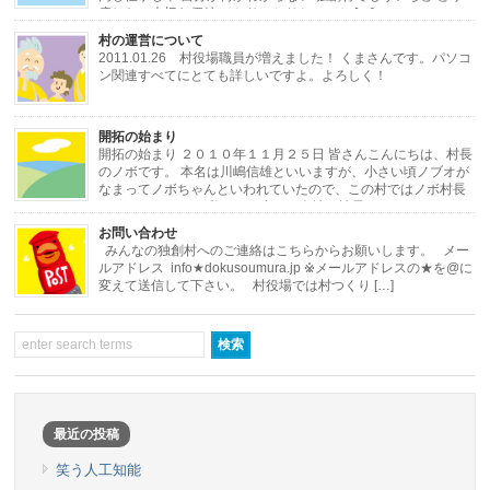
戻したい大切な価値 ひとりひとりと ひと […]
村の運営について
2011.01.26 村役場職員が増えました！ くまさんです。パソコ
ン関連すべてにとても詳しいですよ。よろしく！
・・・・・・・・・・・・・・・・・・・・・・・・・・・・・・・・・・・・
開拓の始まり
[…]
開拓の始まり ２０１０年１１月２５日 皆さんこんにちは、村長
のノボです。 本名は川嶋信雄といいますが、小さい頃ノブオが
なまってノボちゃんといわれていたので、この村ではノボ村長
にしました。 さて私はある小さな会社の社長をし […]
お問い合わせ
みんなの独創村へのご連絡はこちらからお願いします。 メー
ルアドレス info★dokusoumura.jp ※メールアドレスの★を@に
変えて送信して下さい。 村役場では村つくり […]
最近の投稿
笑う人工知能