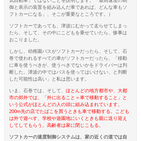
気自動車」ではないことを説明します。「最高速度の制
御と表示の装置を組み込んだ車であれば、どんな車もソ
フトカーになる」、そこが重要なところです。）
ソフトカーであっても、津波にむかって走らせてしまっ
たら、そして、その中にこどもを乗せていたら、惨事は
おこりました。
しかし、幼稚園バスがソフトカーだったら、そして、石
巻で使われるすべての車がソフトカーだったら、「移動
に車を使うべきが、使うべきでないかをドライバーは判
断した。津波の中ではバスを使ってはいけない、と判断
した可能性は高い」と私は思います。
いま、石巻では、そして、
ほとんどの地方都市や、大都
市の郊外では、「外に出ること＝車で移動すること」と
いう公式がほとんどの人の頭に組み込まれています。
200m先の店でたばこを買うときも車で移動する。こども
は外で遊べす、学校や遊園地にいくときも親に送り迎え
してしてもらう。高齢者は家に閉じこもる。
ソフトカーの速度制御システムは、家の近くの道では自