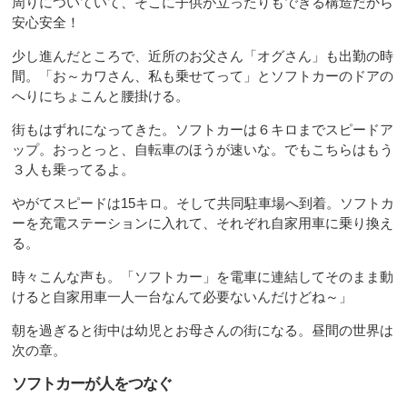
周りについていて、そこに子供が立ったりもできる構造だから
安心安全！
少し進んだところで、近所のお父さん「オグさん」も出勤の時
間。「お～カワさん、私も乗せてって」とソフトカーのドアの
へりにちょこんと腰掛ける。
街もはずれになってきた。ソフトカーは６キロまでスピードア
ップ。おっとっと、自転車のほうが速いな。でもこちらはもう
３人も乗ってるよ。
やがてスピードは15キロ。そして共同駐車場へ到着。ソフトカ
ーを充電ステーションに入れて、それぞれ自家用車に乗り換え
る。
時々こんな声も。「ソフトカー」を電車に連結してそのまま動
けると自家用車一人一台なんて必要ないんだけどね～」
朝を過ぎると街中は幼児とお母さんの街になる。昼間の世界は
次の章。
ソフトカーが人をつなぐ