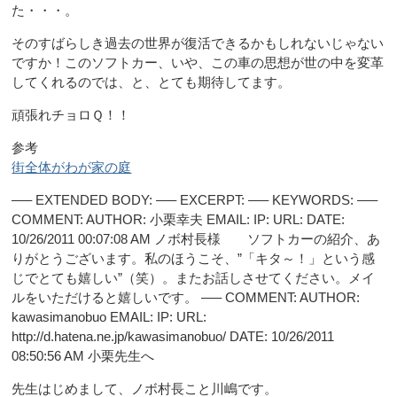
た・・・。
そのすばらしき過去の世界が復活できるかもしれないじゃない
ですか！このソフトカー、いや、この車の思想が世の中を変革
してくれるのでは、と、とても期待してます。
頑張れチョロＱ！！
参考
街全体がわが家の庭
—– EXTENDED BODY: —– EXCERPT: —– KEYWORDS: —–
COMMENT: AUTHOR: 小栗幸夫 EMAIL: IP: URL: DATE:
10/26/2011 00:07:08 AM ノボ村長様 ソフトカーの紹介、あ
りがとうございます。私のほうこそ、”「キタ～！」という感
じでとても嬉しい”（笑）。またお話しさせてください。メイ
ルをいただけると嬉しいです。 —– COMMENT: AUTHOR:
kawasimanobuo EMAIL: IP: URL:
http://d.hatena.ne.jp/kawasimanobuo/ DATE: 10/26/2011
08:50:56 AM 小栗先生へ
先生はじめまして、ノボ村長こと川嶋です。