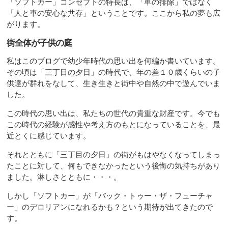
「ソフトカー」コンセプトの特長は、「車の排除」ではなく
「人と車の安心な共存」ということです。ここから私の夢も広
がります。
街全体が子供の庭
私はこのブログで幼少年時代の思い出を何編か書いています。
その頃は「三丁目の夕日」の時代で、年の差１０歳くらいの子
供達が群れをなして、生き生きと街中や自然の中で遊んでいま
した。
この時代の思い出は、私たちの世代の貴重な財産です。今でも
この時代の経験が感性や考え方のもとになっていることを、最
近とくに感じています。
それとともに「三丁目の夕日」の街がもはやなくなってしまっ
たことに対して、何もできなかったという後悔の気持ちがあり
ました。淋しさとともに・・・。
しかし「ソフトカー」が「バック・トゥー・ザ・フューチャ
ー」のデロリアンになれるかも？という期待が出てきたので
す。