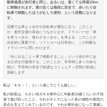
動車速度が歩行者と同じ、あるいは、速くても時速15km
に制御されます。家の近くは格段に安全で、歩いたり自
転車で移動したほうがむしろ便利、という状態になりま
す。
近隣では車より歩行や自転車が優位に立つ。このこと
が、都市交通の革命につながります。ドライバーが「車
を使うべきか、使わざるべきか」を考える、このことが
決定的に重要です。ソフトカーは日常的に、この判断を
ドライバーに問いかけます。
「外に出ること＝車で移動すること」という頭の中にあ
る公式を打破壊する。このことが、非常時に多くの命を
助け、平常時の安全で快適なコミュニティ空間の形成に
貢献します。
私は「キタ～！」という感じでとても嬉しい。
私の財産は、小さい頃ガキ大将中心に年齢差10歳くらいの子供
達で遊び回ったこと。それがオトナになった私の感性や発想の
原点を支えてくれているのです。それが車社会になって壊滅し