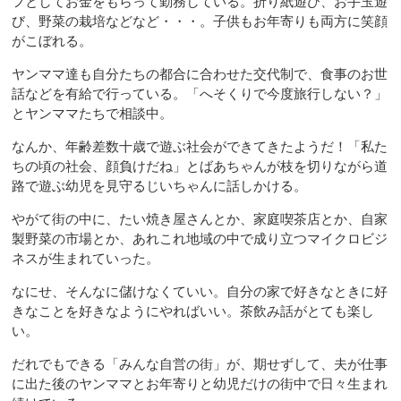
フとしてお金をもらって勤務している。折り紙遊び、お手玉遊
び、野菜の栽培などなど・・・。子供もお年寄りも両方に笑顔
がこぼれる。
ヤンママ達も自分たちの都合に合わせた交代制で、食事のお世
話などを有給で行っている。「へそくりで今度旅行しない？」
とヤンママたちで相談中。
なんか、年齢差数十歳で遊ぶ社会ができてきたようだ！「私た
ちの頃の社会、顔負けだね」とばあちゃんが枝を切りながら道
路で遊ぶ幼児を見守るじいちゃんに話しかける。
やがて街の中に、たい焼き屋さんとか、家庭喫茶店とか、自家
製野菜の市場とか、あれこれ地域の中で成り立つマイクロビジ
ネスが生まれていった。
なにせ、そんなに儲けなくていい。自分の家で好きなときに好
きなことを好きなようにやればいい。茶飲み話がとても楽し
い。
だれでもできる「みんな自営の街」が、期せずして、夫が仕事
に出た後のヤンママとお年寄りと幼児だけの街中で日々生まれ