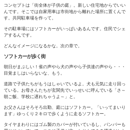
コンセプトは「街全体が子供の庭」。新しい住宅地からでいい
んです。そこでは自家用車は市街地から離れた場所に置くんで
す。共同駐車場を作って。
その駐車場にはソフトカーがいっぱいあるんです。住民でシェ
アするんです。
どんなイメージになるかな。次の章で。
ソフトカーが歩く街
朝日がまぶしい！雀の声やら犬の声やら子供達の声やら・・・
目覚ましはいらないな、もう。
道路で子供たちがもうはしゃいでいるよ。犬も元気に走り回っ
ている。お母さんたちが玄関先でいっせいに呼んでいる「さ～
朝ご飯、学校に遅れちゃうよ～」と。
お父さんはそろそろ出勤、庭にはソフトカー。「いってまいり
ます」ゆっくり２キロで歩くように走るソフトカー。
タイヤまわりにはゴム製のカバーが付いているし、バンパーも