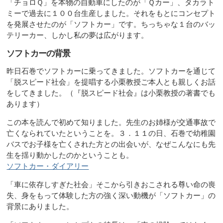
「チョロＱ」を本物の自動車にしたのが「Ｑカー」、タカラト
ミーで過去に１００台生産しました。それをもとにコンセプト
を発展させたのが「ソフトカー」です。ちっちゃな１台のバッ
テリーカー、しかし私の夢は広がります。
ソフトカーの背景
昨日石巻でソフトカーに乗ってきました。ソフトカーを通じて
「脱スピード社会」を提唱する小栗教授ご本人とも親しくお話
をしてきました。（『脱スピード社会』は小栗教授の著書でも
あります）
この本を読んで初めて知りました。先生のお姉様が交通事故で
亡くなられていたということを。３．１１の日、石巻で幼稚園
バスでお子様を亡くされた方との出会いが、なぜこんなにも先
生を揺り動かしたのかということも。
ソフトカー・ダイアリー
「車に依存しすぎた社会」そこから引きおこされる尊い命の喪
失、身をもって体験した方の強く深い動機が「ソフトカー」の
背景にありました。