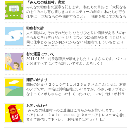
「みんなの独創村」憲章
みんなの独創村の憲章を記します。 私たちの目的は 「大切なも
のを生み出し育む新しきコミュニティーの創造」 私たちが行う
仕事は 「大切なものを独創すること」 「独創を加えて大切なも
のに変えること」 私たちが考える大切なもの […]
独創村の詩
人の顔はみなそれぞれだから ひとりひとりに価値がある 人の仕
事もみなそれぞれだから ひとつひとつに価値がある 同じ顔とか
同じ仕事じゃ 自分が何かわからない 独創村でもういちど とり
戻したい大切な価値 ひとりひとりと ひと […]
村の運営について
2011.01.26 村役場職員が増えました！ くまさんです。パソコ
ン関連すべてにとても詳しいですよ。よろしく！
・・・・・・・・・・・・・・・・・・・・・・・・・・・・・・・・・・・・
開拓の始まり
[…]
開拓の始まり ２０１０年１１月２５日 皆さんこんにちは、村長
のノボです。 本名は川嶋信雄といいますが、小さい頃ノブオが
なまってノボちゃんといわれていたので、この村ではノボ村長
にしました。 さて私はある小さな会社の社長をし […]
お問い合わせ
みんなの独創村へのご連絡はこちらからお願いします。 メー
ルアドレス info★dokusoumura.jp ※メールアドレスの★を@に
変えて送信して下さい。 村役場では村つくり […]