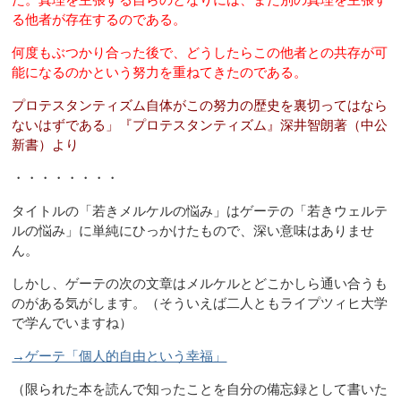
た。真理を主張する自らのとなりには、また別の真理を主張す
る他者が存在するのである。
何度もぶつかり合った後で、どうしたらこの他者との共存が可
能になるのかという努力を重ねてきたのである。
プロテスタンティズム自体がこの努力の歴史を裏切ってはなら
ないはずである」『プロテスタンティズム』深井智朗著（中公
新書）より
・・・・・・・・
タイトルの「若きメルケルの悩み」はゲーテの「若きウェルテ
ルの悩み」に単純にひっかけたもので、深い意味はありませ
ん。
しかし、ゲーテの次の文章はメルケルとどこかしら通い合うも
のがある気がします。（そういえば二人ともライプツィヒ大学
で学んでいますね）
→ゲーテ「個人的自由という幸福」
（限られた本を読んで知ったことを自分の備忘録として書いた