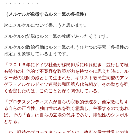
・・・・・・・・
（メルケルが象徴するルター派の多様性）
次にメルケルについて書こうと思います。
メルケルの父親はルター派の牧師であったそうです。
メルケルの政治行動はルター派のもうひとつの要素「多様性の
肯定」を象徴しているようです。
「２０１６年にドイツ社会が移民排斥にゆれ動き、並行して極
右勢力の排他的で不寛容な政策が力を持つかに思えた時に、ル
ター派の牧師の娘として生まれた、キリスト教民主同盟のアン
ゲラ・メルケルドイツ連邦共和国第八代首相が、その動きを強
く否定したのは、このことと深く関係している」
「プロテスタンティズムが自らの宗教的伝統を、他宗教に対す
る自らの正当性、独自性のみを強く意識し、主張するのであれ
ば、その「否」は自らの立場の代弁であり、排他性のシンボル
となる。
しかし戦後のプロテスタンティズムは、政府が示す世界との連