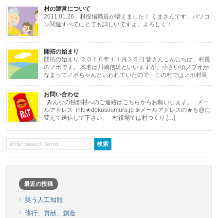
村の運営について
2011.01.26 村役場職員が増えました！ くまさんです。パソコ
ン関連すべてにとても詳しいですよ。よろしく！
・・・・・・・・・・・・・・・・・・・・・・・・・・・・・・・・・・・・
開拓の始まり
[…]
開拓の始まり ２０１０年１１月２５日 皆さんこんにちは、村長
のノボです。 本名は川嶋信雄といいますが、小さい頃ノブオが
なまってノボちゃんといわれていたので、この村ではノボ村長
にしました。 さて私はある小さな会社の社長をし […]
お問い合わせ
みんなの独創村へのご連絡はこちらからお願いします。 メー
ルアドレス info★dokusoumura.jp ※メールアドレスの★を@に
変えて送信して下さい。 村役場では村つくり […]
最近の投稿
笑う人工知能
修行、貢献、創造