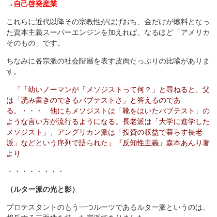
→
自己啓発産業
これらに近代以降その宗教性がはげおち、金だけが燃料となっ
た資本主義スーパーエンジンを加えれば、なるほど「アメリカ
そのもの」です。
ちなみに各宗派の社会階層を表す皮肉たっぷりの比喩がありま
す。
「「幼いノーマンが「メソジストって何？」と尋ねると、父
は「読み書きのできるバブテストさ」と答えるのであ
る。・・・ 他にもメソジストは「靴をはいたバブテスト」の
ような言い方が流行るようになる。長老派は「大学に進学した
メソジスト」、アングリカン派は「投資の収益で暮らす長老
派」などという序列で語られた」『反知性主義』森本あんり著
より
・・・・・・・・
（ルター派の光と影）
プロテスタントのもう一つルーツであるルター派というのは、