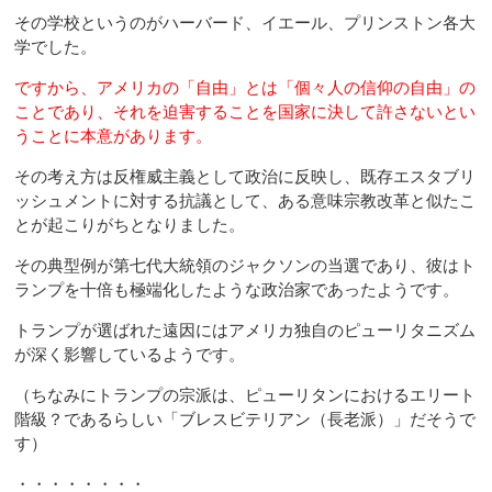
その学校というのがハーバード、イエール、プリンストン各大
学でした。
ですから、アメリカの「自由」とは「個々人の信仰の自由」の
ことであり、それを迫害することを国家に決して許さないとい
うことに本意があります。
その考え方は反権威主義として政治に反映し、既存エスタブリ
ッシュメントに対する抗議として、ある意味宗教改革と似たこ
とが起こりがちとなりました。
その典型例が第七代大統領のジャクソンの当選であり、彼はト
ランプを十倍も極端化したような政治家であったようです。
トランプが選ばれた遠因にはアメリカ独自のピューリタニズム
が深く影響しているようです。
（ちなみにトランプの宗派は、ピューリタンにおけるエリート
階級？であるらしい「ブレスビテリアン（長老派）」だそうで
す）
・・・・・・・・