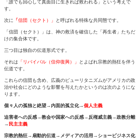
「誰でも回心して真面目に生きれば救われる」という考えで
す。
次に
「
信団（セクト）」
と呼ばれる特殊な共同態です。
「信団（セクト）」は、神の救済を確信した「再生者」たちだ
けの集合体です。
三つ目は独自の伝道形式です。
それは
「リバイバル（信仰復興）」
とよばれ宗教的熱狂を伴う
伝道です。
これらの信団も含め、広義のピューリタニズムがアメリカの政
治や社会にどのような影響を与えたかというのは次のようにな
ります。
個々人の孤独と絶望→内面的孤立化→
個人主義
迫害者への反感→教会や国家への反感→反権威主義→政教分離
→
民主主義
宗教的熱狂→扇動的伝道→メディアの活用→ショービジネス化