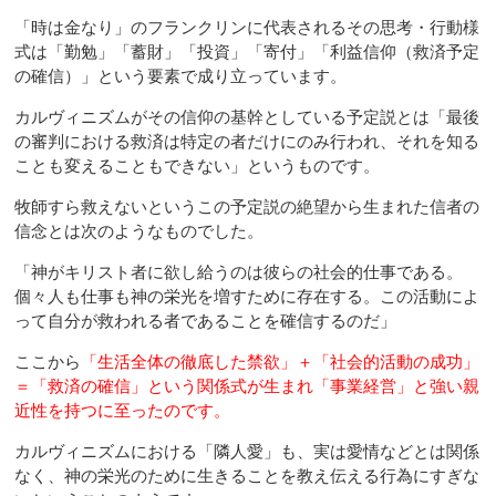
「時は金なり」のフランクリンに代表されるその思考・行動様
式は「勤勉」「蓄財」「投資」「寄付」「利益信仰（救済予定
の確信）」という要素で成り立っています。
カルヴィニズムがその信仰の基幹としている予定説とは「最後
の審判における救済は特定の者だけにのみ行われ、それを知る
ことも変えることもできない」というものです。
牧師すら救えないというこの予定説の絶望から生まれた信者の
信念とは次のようなものでした。
「神がキリスト者に欲し給うのは彼らの社会的仕事である。
個々人も仕事も神の栄光を増すために存在する。この活動によ
って自分が救われる者であることを確信するのだ」
ここから
「生活全体の徹底した禁欲」＋「社会的活動の成功」
＝「救済の確信」
という関係式が生まれ「事業経営」と強い親
近性を持つに至ったのです。
カルヴィニズムにおける「隣人愛」も、実は愛情などとは関係
なく、神の栄光のために生きることを教え伝える行為にすぎな