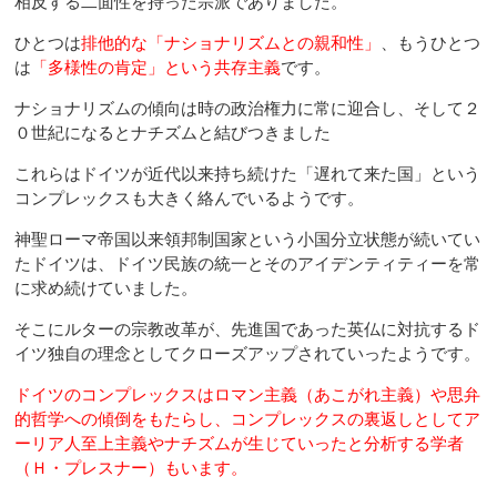
相反する二面性を持った宗派でありました。
ひとつは
排他的な
「ナショナリズムとの親和性」
、もうひとつ
は
「多様性の肯定」という共存主義
です。
ナショナリズムの傾向は時の政治権力に常に迎合し、そして２
０世紀になるとナチズムと結びつきました
これらはドイツが近代以来持ち続けた「遅れて来た国」という
コンプレックスも大きく絡んでいるようです。
神聖ローマ帝国以来領邦制国家という小国分立状態が続いてい
たドイツは、ドイツ民族の統一とそのアイデンティティーを常
に求め続けていました。
そこにルターの宗教改革が、先進国であった英仏に対抗するド
イツ独自の理念としてクローズアップされていったようです。
ドイツのコンプレックスはロマン主義（あこがれ主義）や思弁
的哲学への傾倒をもたらし、コンプレックスの裏返しとしてア
ーリア人至上主義やナチズムが生じていったと分析する学者
（Ｈ・プレスナー）もいます。