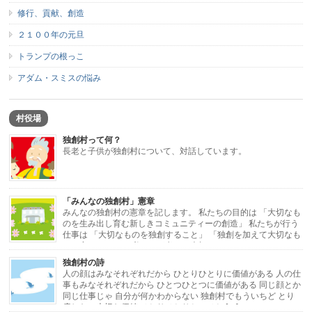
修行、貢献、創造
２１００年の元旦
トランプの根っこ
アダム・スミスの悩み
村役場
独創村って何？
長老と子供が独創村について、対話しています。
「みんなの独創村」憲章
みんなの独創村の憲章を記します。 私たちの目的は 「大切なも
のを生み出し育む新しきコミュニティーの創造」 私たちが行う
仕事は 「大切なものを独創すること」 「独創を加えて大切なも
のに変えること」 私たちが考える大切なもの […]
独創村の詩
人の顔はみなそれぞれだから ひとりひとりに価値がある 人の仕
事もみなそれぞれだから ひとつひとつに価値がある 同じ顔とか
同じ仕事じゃ 自分が何かわからない 独創村でもういちど とり
戻したい大切な価値 ひとりひとりと ひと […]