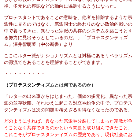
携、多元化の容認などの動向に協調するようになった。
プロテスタントであることの意味を、他者を排除するような宗
派性に見るのではなく、宗派同士の終わりのない政治的戦いの
中で養ってきた、異なった宗派の共存のシステムを築こうとす
る努力に見出そうとしているのだ。」『プロテスタンティズ
ム』深井智朗著（中公新書）より
ここにルター派がナショナリズムとは対極にあるリベラリズム
の源流でもあることを理解することができます。
・・・・・・・・・
（プロテスタンティ
ズムとは何であるのか）
「ルターの出来事からはじまった、価値の多元化、異なった宗
派の並存状態、それゆえに起こる対立や紛争の中で、プロテス
タンティズムは次の問題を考えざるを得なくなったのである。
どのようにすれば、異なった宗派や分裂してしまった宗教が争
うことなく共存できるのかという問題と取り組んできたこと、
これこそがプロテスタンティズムの歴史であり、現代社会にお