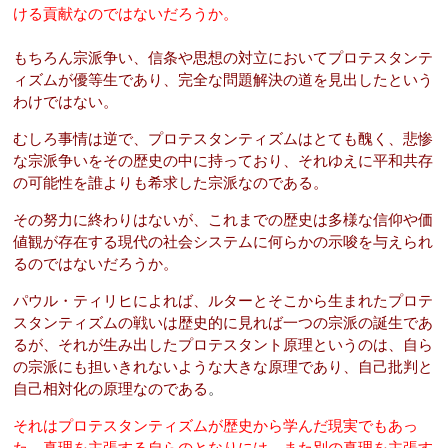
ける貢献なのではないだろうか。
もちろん宗派争い、信条や思想の対立においてプロテスタンテ
ィズムが優等生であり、完全な問題解決の道を見出したという
わけではない。
むしろ事情は逆で、プロテスタンティズムはとても醜く、悲惨
な宗派争いをその歴史の中に持っており、それゆえに平和共存
の可能性を誰よりも希求した宗派なのである。
その努力に終わりはないが、これまでの歴史は多様な信仰や価
値観が存在する現代の社会システムに何らかの示唆を与えられ
るのではないだろうか。
パウル・ティリヒによれば、ルターとそこから生まれたプロテ
スタンティズムの戦いは歴史的に見れば一つの宗派の誕生であ
るが、それが生み出したプロテスタント原理というのは、自ら
の宗派にも担いきれないような大きな原理であり、自己批判と
自己相対化の原理なのである
。
それはプロテスタンティズムが歴史から学んだ現実でもあっ