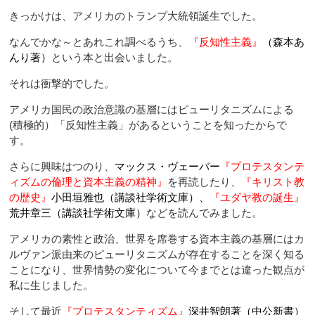
きっかけは、アメリカのトランプ大統領誕生でした。
なんでかな～とあれこれ調べるうち、
『反知性主義』
（森本あ
んり著）
という本と出会いました。
それは衝撃的でした。
アメリカ国民の政治意識の基層にはピューリタニズムによる
(積極的）「反知性主義」があるということを知ったからで
す。
さらに興味はつのり、
マックス・ヴェーバー
『プロテスタンテ
ィズムの倫理と資本主義の精神』
を再読したり、
『キリスト教
の歴史』
小田垣雅也（講談社学術文庫）、
『ユダヤ教の誕生』
荒井章三（講談社学術文庫）
などを読んでみました。
アメリカの素性と政治、世界を席巻する資本主義の基層にはカ
ルヴァン派由来のピューリタニズムが存在することを深く知る
ことになり、世界情勢の変化について今までとは違った観点が
私に生じました。
そして最近
『プロテスタンティズム』
深井智朗著（中公新書
）