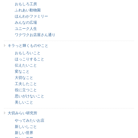
おもしろ工房
ふれあい動物園
ほんわかファミリー
みんなの広場
ユニーク人生
ワクワクお店屋さん通り
キラっと輝くものやこと
おもしろいこと
ほっこりすること
伝えたいこと
変なこと
大切なこと
工夫したこと
役に立つこと
思いがけないこと
美しいこと
大切みらい研究所
やってみたいお店
新しいしごと
新しい世界