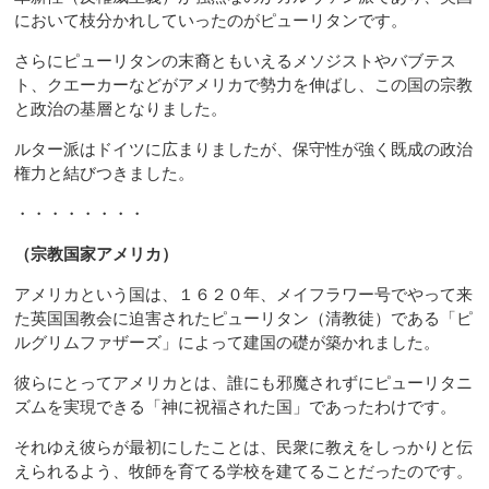
において枝分かれしていったのがピューリタンです。
さらにピューリタンの末裔ともいえるメソジストやバブテス
ト、クエーカーなどがアメリカで勢力を伸ばし、この国の宗教
と政治の基層となりました。
ルター派はドイツに広まりましたが、保守性が強く既成の政治
権力と結びつきました。
・・・・・・・・
（宗教国家アメリカ）
アメリカという国は、１６２０年、メイフラワー号でやって来
た英国国教会に迫害されたピューリタン（清教徒）である「ピ
ルグリムファザーズ」によって建国の礎が築かれました。
彼らにとってアメリカとは、誰にも邪魔されずにピューリタニ
ズムを実現できる「神に祝福された国」であったわけです。
それゆえ彼らが最初にしたことは、民衆に教えをしっかりと伝
えられるよう、牧師を育てる学校を建てることだったのです。