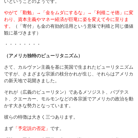
いということのようです。
やがて「勤勉」→「金をムダにするな」→「利殖こそ徳」に変
わり、資本主義やマネー経済が巨竜に姿を変えて今に至りま
す。
（「寄付」も金の有効的活用という意味で利殖と同じ価値
観に基づきます）
・・・・・・・・
（アメリカ独特のピューリタニズム）
さて、カルヴァン主義を基に英国で生まれたピューリタニズム
ですが、さまざまな宗派の枝分かれが生じ、それらはアメリカ
の新天地で花開きました。
それが（広義のピューリタン）であるメソジスト、バブテス
ト、クエーカー、モルモンなどの各宗派でアメリカの政治を動
かす大きな勢力となっています。
彼らの特徴は大きく三つあります。
まず
「予定説の否定」
です。