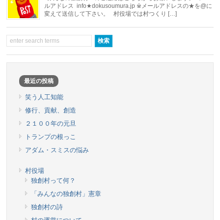
ルアドレス info★dokusoumura.jp ※メールアドレスの★を@に
変えて送信して下さい。 村役場では村つくり […]
最近の投稿
笑う人工知能
修行、貢献、創造
２１００年の元旦
トランプの根っこ
アダム・スミスの悩み
村役場
独創村って何？
「みんなの独創村」憲章
独創村の詩