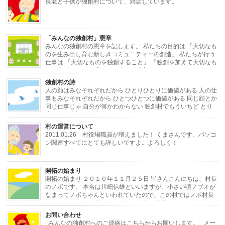
長老と子供が独創村について、対話しています。
「みんなの独創村」憲章
みんなの独創村の憲章を記します。 私たちの目的は 「大切なも
のを生み出し育む新しきコミュニティーの創造」 私たちが行う
仕事は 「大切なものを独創すること」 「独創を加えて大切なも
のに変えること」 私たちが考える大切なもの […]
独創村の詩
人の顔はみなそれぞれだから ひとりひとりに価値がある 人の仕
事もみなそれぞれだから ひとつひとつに価値がある 同じ顔とか
同じ仕事じゃ 自分が何かわからない 独創村でもういちど とり
戻したい大切な価値 ひとりひとりと ひと […]
村の運営について
2011.01.26 村役場職員が増えました！ くまさんです。パソコ
ン関連すべてにとても詳しいですよ。よろしく！
・・・・・・・・・・・・・・・・・・・・・・・・・・・・・・・・・・・・
開拓の始まり
[…]
開拓の始まり ２０１０年１１月２５日 皆さんこんにちは、村長
のノボです。 本名は川嶋信雄といいますが、小さい頃ノブオが
なまってノボちゃんといわれていたので、この村ではノボ村長
にしました。 さて私はある小さな会社の社長をし […]
お問い合わせ
みんなの独創村へのご連絡はこちらからお願いします。 メー