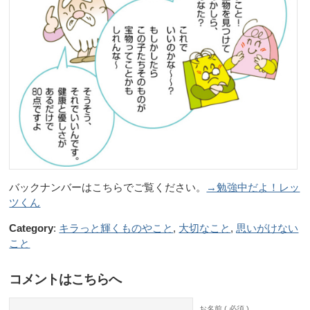
バックナンバーはこちらでご覧ください。
→勉強中だよ！レッ
ツくん
Category
:
キラっと輝くものやこと
,
大切なこと
,
思いがけない
こと
コメントはこちらへ
お名前 ( 必須 )