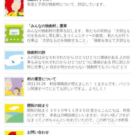
長老と子供が独創村について、対話しています。
「みんなの独創村」憲章
みんなの独創村の憲章を記します。 私たちの目的は 「大切なも
のを生み出し育む新しきコミュニティーの創造」 私たちが行う
仕事は 「大切なものを独創すること」 「独創を加えて大切なも
のに変えること」 私たちが考える大切なもの […]
独創村の詩
人の顔はみなそれぞれだから ひとりひとりに価値がある 人の仕
事もみなそれぞれだから ひとつひとつに価値がある 同じ顔とか
同じ仕事じゃ 自分が何かわからない 独創村でもういちど とり
戻したい大切な価値 ひとりひとりと ひと […]
村の運営について
2011.01.26 村役場職員が増えました！ くまさんです。パソコ
ン関連すべてにとても詳しいですよ。よろしく！
・・・・・・・・・・・・・・・・・・・・・・・・・・・・・・・・・・・・
開拓の始まり
[…]
開拓の始まり ２０１０年１１月２５日 皆さんこんにちは、村長
のノボです。 本名は川嶋信雄といいますが、小さい頃ノブオが
なまってノボちゃんといわれていたので、この村ではノボ村長
にしました。 さて私はある小さな会社の社長をし […]
お問い合わせ