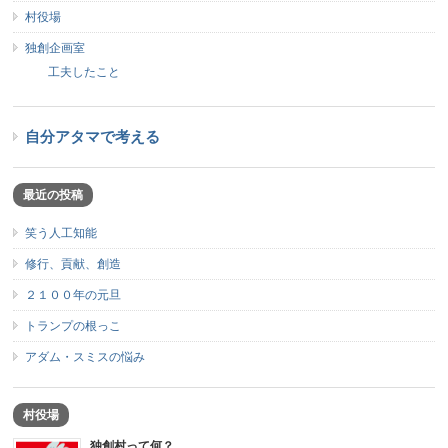
村役場
独創企画室
工夫したこと
自分アタマで考える
最近の投稿
笑う人工知能
修行、貢献、創造
２１００年の元旦
トランプの根っこ
アダム・スミスの悩み
村役場
独創村って何？