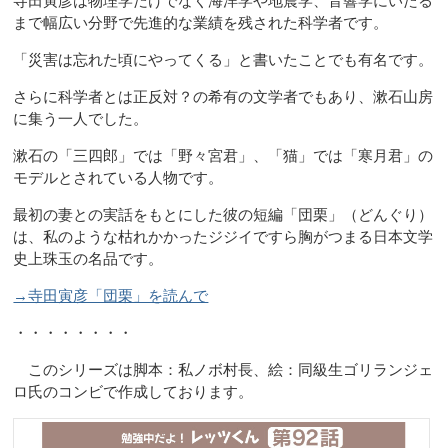
寺田寅彦は物理学だけでなく海洋学や地震学、音響学にいたる
まで幅広い分野で先進的な業績を残された科学者です。
「災害は忘れた頃にやってくる」と書いたことでも有名です。
さらに科学者とは正反対？の希有の文学者でもあり、漱石山房
に集う一人でした。
漱石の「三四郎」では「野々宮君」、「猫」では「寒月君」の
モデルとされている人物です。
最初の妻との実話をもとにした彼の短編「団栗」（どんぐり）
は、私のような枯れかかったジジイですら胸がつまる日本文学
史上珠玉の名品です。
→寺田寅彦「団栗」を読んで
・・・・・・・・
このシリーズは脚本：私ノボ村長、絵：同級生ゴリランジェ
ロ氏のコンビで作成しております。