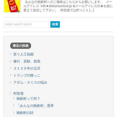
みんなの独創村へのご連絡はこちらからお願いします。 メー
ルアドレス info★dokusoumura.jp ※メールアドレスの★を@に
変えて送信して下さい。 村役場では村つくり […]
最近の投稿
笑う人工知能
修行、貢献、創造
２１００年の元旦
トランプの根っこ
アダム・スミスの悩み
村役場
独創村って何？
「みんなの独創村」憲章
独創村の詩