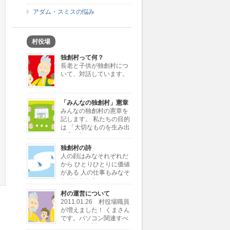
アダム・スミスの悩み
村役場
独創村って何？
長老と子供が独創村につ
いて、対話しています。
「みんなの独創村」憲章
みんなの独創村の憲章を
記します。 私たちの目的
は 「大切なものを生み出
し育む新しきコミュニテ
ィーの創造」 私たちが行う仕事は
独創村の詩
「大切なものを独創すること」 「独
人の顔はみなそれぞれだ
創を加えて大切なものに変えること」
から ひとりひとりに価値
私たちが考える大切なもの […]
がある 人の仕事もみなそ
れぞれだから ひとつひと
つに価値がある 同じ顔とか同じ仕事
村の運営について
じゃ 自分が何かわからない 独創村で
2011.01.26 村役場職員
もういちど とり戻したい大切な価値
が増えました！ くまさん
ひとりひとりと ひと […]
つ
です。パソコン関連すべ
てにとても詳しいです