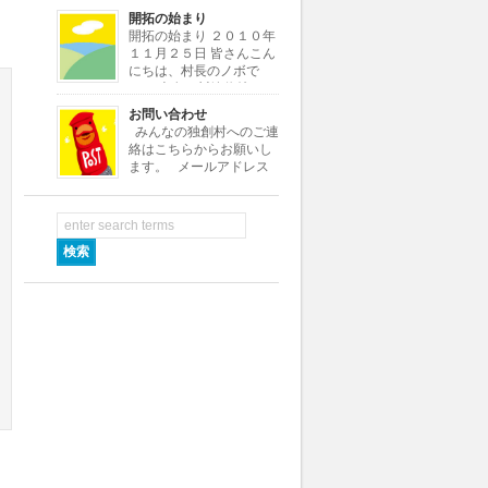
よ。よろしく！
開拓の始まり
・・・・・・・・・・・・・・・・・・・・・・・・・・・・・・・・・
開拓の始まり ２０１０年
[…]
１１月２５日 皆さんこん
にちは、村長のノボで
す。 本名は川嶋信雄とい
いますが、小さい頃ノブオがなまって
お問い合わせ
ノボちゃんといわれていたので、この
みんなの独創村へのご連
村ではノボ村長にしました。 さて私
絡はこちらからお願いし
はある小さな会社の社長をし […]
ます。 メールアドレス
info★dokusoumura.jp ※
メールアドレスの★を@に変えて送信
して下さい。 村役場では村つくり
[…]