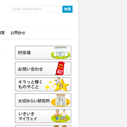
画室
お問合せ
ょ
集