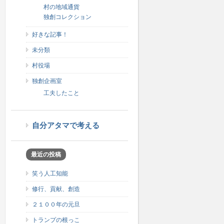
村の地域通貨
独創コレクション
好きな記事！
未分類
村役場
独創企画室
工夫したこと
自分アタマで考える
最近の投稿
笑う人工知能
修行、貢献、創造
２１００年の元旦
トランプの根っこ