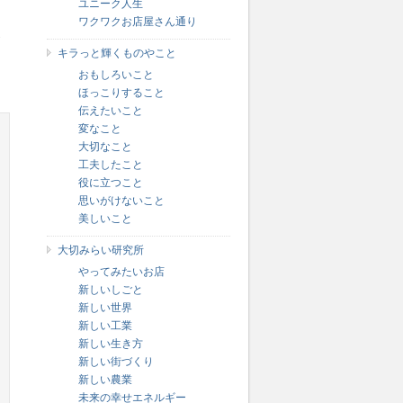
ユニーク人生
ワクワクお店屋さん通り
参
キラっと輝くものやこと
おもしろいこと
ほっこりすること
伝えたいこと
変なこと
大切なこと
工夫したこと
役に立つこと
思いがけないこと
美しいこと
大切みらい研究所
やってみたいお店
新しいしごと
新しい世界
新しい工業
新しい生き方
新しい街づくり
新しい農業
未来の幸せエネルギー