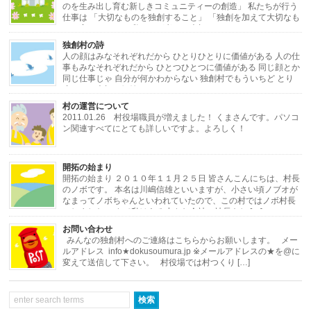
のを生み出し育む新しきコミュニティーの創造」 私たちが行う
仕事は 「大切なものを独創すること」 「独創を加えて大切なも
のに変えること」 私たちが考える大切なもの […]
独創村の詩
人の顔はみなそれぞれだから ひとりひとりに価値がある 人の仕
事もみなそれぞれだから ひとつひとつに価値がある 同じ顔とか
同じ仕事じゃ 自分が何かわからない 独創村でもういちど とり
戻したい大切な価値 ひとりひとりと ひと […]
村の運営について
2011.01.26 村役場職員が増えました！ くまさんです。パソコ
ン関連すべてにとても詳しいですよ。よろしく！
・・・・・・・・・・・・・・・・・・・・・・・・・・・・・・・・・・・・
開拓の始まり
[…]
開拓の始まり ２０１０年１１月２５日 皆さんこんにちは、村長
のノボです。 本名は川嶋信雄といいますが、小さい頃ノブオが
なまってノボちゃんといわれていたので、この村ではノボ村長
にしました。 さて私はある小さな会社の社長をし […]
お問い合わせ
みんなの独創村へのご連絡はこちらからお願いします。 メー
ルアドレス info★dokusoumura.jp ※メールアドレスの★を@に
変えて送信して下さい。 村役場では村つくり […]