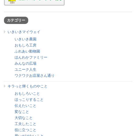
カテゴリー
いきいきマイウェイ
いきいき農園
おもしろ工房
ふれあい動物園
ほんわかファミリー
みんなの広場
ユニーク人生
ワクワクお店屋さん通り
キラっと輝くものやこと
おもしろいこと
ほっこりすること
伝えたいこと
変なこと
大切なこと
工夫したこと
役に立つこと
思いがけないこと