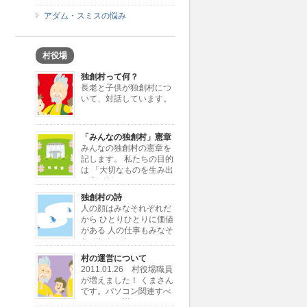
アダム・スミスの悩み
村役場
独創村って何？
長老と子供が独創村につ
いて、対話しています。
「みんなの独創村」憲章
みんなの独創村の憲章を
記します。 私たちの目的
は 「大切なものを生み出
し育む新しきコミュニテ
ィーの創造」 私たちが行う仕事は
独創村の詩
「大切なものを独創すること」 「独
人の顔はみなそれぞれだ
創を加えて大切なものに変えること」
から ひとりひとりに価値
私たちが考える大切なもの […]
がある 人の仕事もみなそ
れぞれだから ひとつひと
つに価値がある 同じ顔とか同じ仕事
村の運営について
じゃ 自分が何かわからない 独創村で
2011.01.26 村役場職員
もういちど とり戻したい大切な価値
が増えました！ くまさん
ひとりひとりと ひと […]
です。パソコン関連すべ
てにとても詳しいです