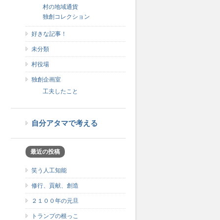
村の地域通貨
独創コレクション
好きな記事！
未分類
村役場
独創企画室
工夫したこと
自分アタマで考える
最近の投稿
笑う人工知能
修行、貢献、創造
２１００年の元旦
トランプの根っこ