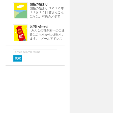
よ。よろしく！
開拓の始まり
・・・・・・・・・・・・・・・・・・・・・・・・・・・・・・・・・
開拓の始まり ２０１０年
[…]
１１月２５日 皆さんこん
にちは、村長のノボで
す。 本名は川嶋信雄とい
いますが、小さい頃ノブオがなまって
お問い合わせ
ノボちゃんといわれていたので、この
みんなの独創村へのご連
村ではノボ村長にしました。 さて私
絡はこちらからお願いし
はある小さな会社の社長をし […]
ます。 メールアドレス
info★dokusoumura.jp ※
メールアドレスの★を@に変えて送信
して下さい。 村役場では村つくり
[…]