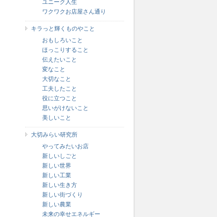
ユニーク人生
ワクワクお店屋さん通り
キラっと輝くものやこと
おもしろいこと
ほっこりすること
伝えたいこと
変なこと
大切なこと
工夫したこと
役に立つこと
思いがけないこと
美しいこと
大切みらい研究所
やってみたいお店
新しいしごと
新しい世界
新しい工業
新しい生き方
新しい街づくり
新しい農業
未来の幸せエネルギー