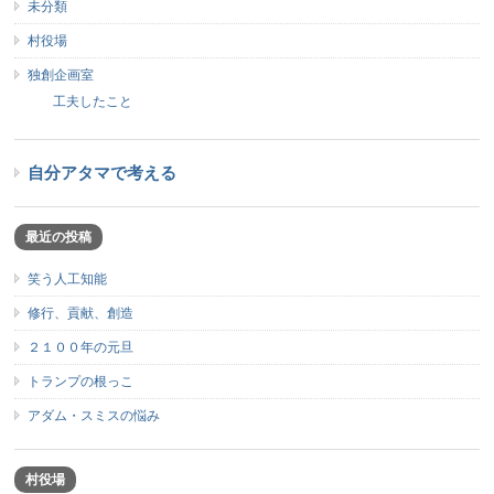
未分類
村役場
独創企画室
工夫したこと
自分アタマで考える
最近の投稿
笑う人工知能
修行、貢献、創造
２１００年の元旦
トランプの根っこ
アダム・スミスの悩み
村役場