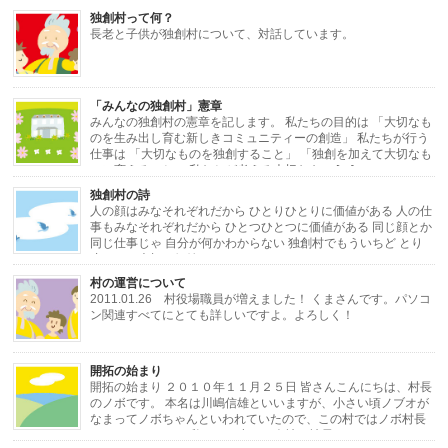
独創村って何？
長老と子供が独創村について、対話しています。
「みんなの独創村」憲章
みんなの独創村の憲章を記します。 私たちの目的は 「大切なも
のを生み出し育む新しきコミュニティーの創造」 私たちが行う
仕事は 「大切なものを独創すること」 「独創を加えて大切なも
のに変えること」 私たちが考える大切なもの […]
独創村の詩
人の顔はみなそれぞれだから ひとりひとりに価値がある 人の仕
事もみなそれぞれだから ひとつひとつに価値がある 同じ顔とか
同じ仕事じゃ 自分が何かわからない 独創村でもういちど とり
戻したい大切な価値 ひとりひとりと ひと […]
村の運営について
2011.01.26 村役場職員が増えました！ くまさんです。パソコ
ン関連すべてにとても詳しいですよ。よろしく！
・・・・・・・・・・・・・・・・・・・・・・・・・・・・・・・・・・・・
開拓の始まり
[…]
開拓の始まり ２０１０年１１月２５日 皆さんこんにちは、村長
のノボです。 本名は川嶋信雄といいますが、小さい頃ノブオが
なまってノボちゃんといわれていたので、この村ではノボ村長
にしました。 さて私はある小さな会社の社長をし […]