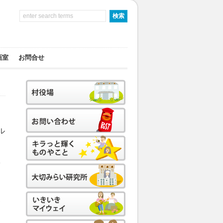
画室
お問合せ
う
ル
限
消
わ