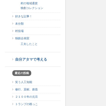
村の地域通貨
独創コレクション
好きな記事！
未分類
村役場
独創企画室
工夫したこと
自分アタマで考える
最近の投稿
笑う人工知能
修行、貢献、創造
２１００年の元旦
トランプの根っこ