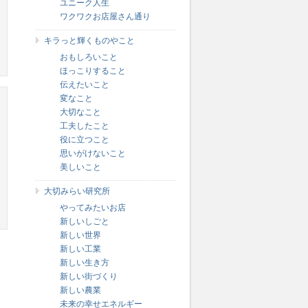
ユニーク人生
ワクワクお店屋さん通り
キラっと輝くものやこと
おもしろいこと
ほっこりすること
伝えたいこと
変なこと
大切なこと
工夫したこと
役に立つこと
思いがけないこと
美しいこと
大切みらい研究所
やってみたいお店
新しいしごと
新しい世界
会
新しい工業
新しい生き方
新しい街づくり
新しい農業
未来の幸せエネルギー