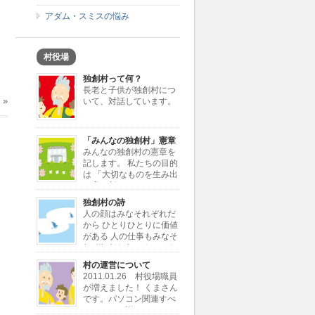
アダム・スミスの悩み
村役場
独創村って何？
長老と子供が独創村につ
人
»
いて、対話しています。
「みんなの独創村」憲章
みんなの独創村の憲章を
記します。 私たちの目的
は 「大切なものを生み出
し育む新しきコミュニテ
ィーの創造」 私たちが行う仕事は
独創村の詩
「大切なものを独創すること」 「独
人の顔はみなそれぞれだ
創を加えて大切なものに変えること」
から ひとりひとりに価値
私たちが考える大切なもの […]
がある 人の仕事もみなそ
れぞれだから ひとつひと
つに価値がある 同じ顔とか同じ仕事
村の運営について
じゃ 自分が何かわからない 独創村で
2011.01.26 村役場職員
もういちど とり戻したい大切な価値
が増えました！ くまさん
ひとりひとりと ひと […]
です。パソコン関連すべ
てにとても詳しいです