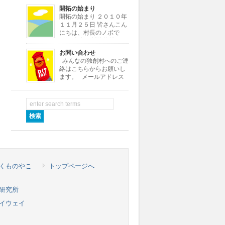
よ。よろしく！
開拓の始まり
・・・・・・・・・・・・・・・・・・・・・・・・・・・・・・・・・
開拓の始まり ２０１０年
[…]
１１月２５日 皆さんこん
にちは、村長のノボで
す。 本名は川嶋信雄とい
いますが、小さい頃ノブオがなまって
お問い合わせ
ノボちゃんといわれていたので、この
みんなの独創村へのご連
村ではノボ村長にしました。 さて私
絡はこちらからお願いし
はある小さな会社の社長をし […]
ます。 メールアドレス
info★dokusoumura.jp ※
メールアドレスの★を@に変えて送信
して下さい。 村役場では村つくり
[…]
くものやこ
トップページへ
研究所
イウェイ