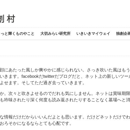
ラっと輝くものやこと
大切みらい研究所
いきいきマイウェイ
独創企
顔にあたった風しか爽やかに感じられない。さっき吹いた風はも
す。facebookだtwitterだブログだと、ネット上の新しいツー
よせます。そしてただ過ぎ去っていきます。
か。次々と吹きよせるのでだれも気にしません。ネットは賞味期
も吟味されたり深く何度も読み返されたりすることなく墓場へと
な情報だけだからいいんだよとも思います。だけどネットだけで
おろそかになるならとても心配です。