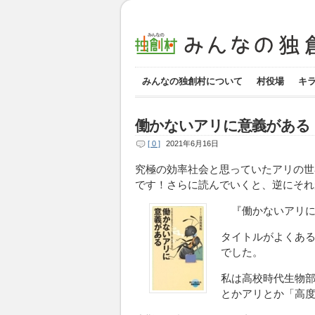
みんなの独創村について
村役場
キ
働かないアリに意義がある
[ 0 ]
2021年6月16日
究極の効率社会と思っていたアリの世
です！さらに読んでいくと、逆にそれ
『働かないアリに
タイトルがよくあ
でした。
私は高校時代生物
とかアリとか「高