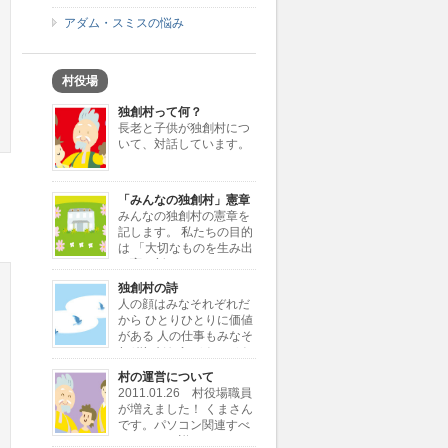
アダム・スミスの悩み
村役場
独創村って何？
長老と子供が独創村につ
いて、対話しています。
「みんなの独創村」憲章
みんなの独創村の憲章を
記します。 私たちの目的
は 「大切なものを生み出
し育む新しきコミュニテ
ィーの創造」 私たちが行う仕事は
独創村の詩
「大切なものを独創すること」 「独
人の顔はみなそれぞれだ
創を加えて大切なものに変えること」
から ひとりひとりに価値
私たちが考える大切なもの […]
がある 人の仕事もみなそ
れぞれだから ひとつひと
つに価値がある 同じ顔とか同じ仕事
村の運営について
じゃ 自分が何かわからない 独創村で
2011.01.26 村役場職員
もういちど とり戻したい大切な価値
が増えました！ くまさん
ひとりひとりと ひと […]
です。パソコン関連すべ
てにとても詳しいです