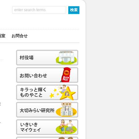
画室
お問合せ
ん
容
チ