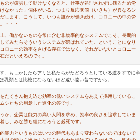
ものが疲労して動けなくなると、仕事が処理されずに残るため労
けなかった」個体がいる、つまり反応閾値（いきち）が異なるシ
だします。こうして、いつも誰かが働き続け、コロニーの中の労
。・・・
上、働かないものを常に含む非効率的なシステムでこそ、長期的
してみたらそういうシステムが選ばれていた、ということになり
コロニーの効率をさげる存在ではなく、それがいないとコロニー
在だといえるのです。
す。もしかしたらアリは私たちがたどろうとしている道をすでに
ほ乳類とは比較にならないほど遠い遠い昔ですから。
ーをたくさん抱え込む効率の低いシステムをあえて採用しているこ
ムシたちの用意した進化の答です。
うか。企業は能力の高い人間を求め、効率の良さを追求していま
着し、みな勝ち組になろうと必死です。
的能力というものはいつの時代もあまり変わらないのではないで