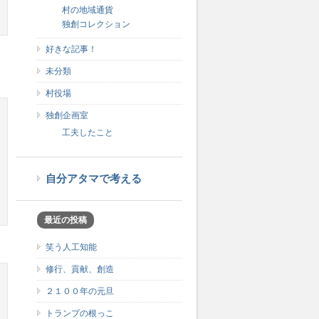
村の地域通貨
独創コレクション
好きな記事！
未分類
村役場
独創企画室
工夫したこと
自分アタマで考える
最近の投稿
笑う人工知能
修行、貢献、創造
２１００年の元旦
トランプの根っこ