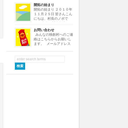
よ。よろしく！
開拓の始まり
・・・・・・・・・・・・・・・・・・・・・・・・・・・・・・・・・
開拓の始まり ２０１０年
[…]
１１月２５日 皆さんこん
にちは、村長のノボで
す。 本名は川嶋信雄とい
いますが、小さい頃ノブオがなまって
お問い合わせ
ノボちゃんといわれていたので、この
みんなの独創村へのご連
村ではノボ村長にしました。 さて私
絡はこちらからお願いし
はある小さな会社の社長をし […]
ます。 メールアドレス
info★dokusoumura.jp ※
メールアドレスの★を@に変えて送信
して下さい。 村役場では村つくり
[…]