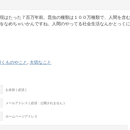
現はたった７百万年前。昆虫の種類は１００万種類で、人間を含
をなめちゃいかんですね。人間のやってる社会生活なんかとっく
輝くものやこと
,
大切なこと
お名前 ( 必須 )
メールアドレス ( 必須：公開されません )
ホームページアドレス