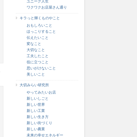
ユニーク人生
ワクワクお店屋さん通り
キラっと輝くものやこと
おもしろいこと
ほっこりすること
伝えたいこと
変なこと
大切なこと
工夫したこと
役に立つこと
思いがけないこと
卒
美しいこと
大切みらい研究所
やってみたいお店
新しいしごと
新しい世界
新しい工業
新しい生き方
新しい街づくり
新しい農業
未来の幸せエネルギー