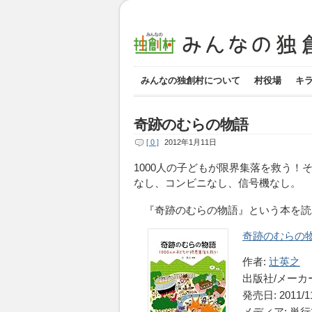
みんなの独創村について
村役場
キ
奇跡のむらの物語
[ 0 ]
2012年1月11日
1000人の子どもが限界集落を救う！
なし、コンビニなし、信号機なし。
『奇跡のむらの物語』という本を読み
奇跡のむらの物
作者:
辻英之
出版社/メーカ
発売日: 2011/11
メディア: 単