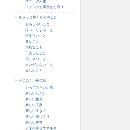
ユニーク人生
ワクワクお店屋さん通り
キラっと輝くものやこと
おもしろいこと
ほっこりすること
伝えたいこと
変なこと
大切なこと
工夫したこと
役に立つこと
思いがけないこと
美しいこと
大切みらい研究所
やってみたいお店
新しいしごと
」
新しい世界
新しい工業
新しい生き方
新しい街づくり
新しい農業
く
未来の幸せエネルギー