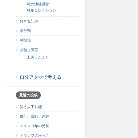
村の地域通貨
独創コレクション
好きな記事！
未分類
村役場
独創企画室
工夫したこと
自分アタマで考える
最近の投稿
笑う人工知能
修行、貢献、創造
な
２１００年の元旦
トランプの根っこ