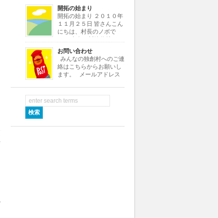
よ。よろしく！
開拓の始まり
・・・・・・・・・・・・・・・・・・・・・・・・・・・・・・・・・
開拓の始まり ２０１０年
[…]
１１月２５日 皆さんこん
にちは、村長のノボで
す。 本名は川嶋信雄とい
いますが、小さい頃ノブオがなまって
お問い合わせ
ノボちゃんといわれていたので、この
みんなの独創村へのご連
村ではノボ村長にしました。 さて私
絡はこちらからお願いし
はある小さな会社の社長をし […]
ます。 メールアドレス
info★dokusoumura.jp ※
メールアドレスの★を@に変えて送信
して下さい。 村役場では村つくり
ジ
[…]
禁
場
利
視