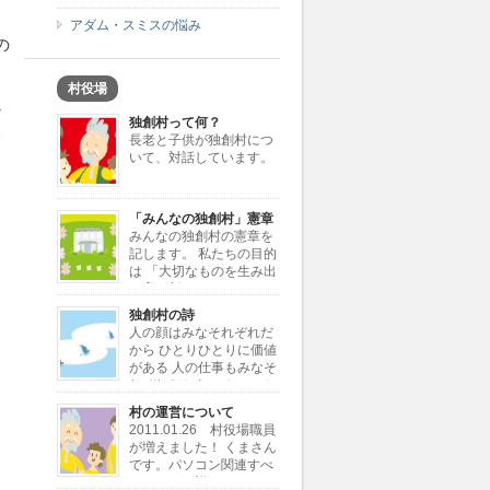
アダム・スミスの悩み
の
村役場
か
独創村って何？
い
長老と子供が独創村につ
いて、対話しています。
「みんなの独創村」憲章
みんなの独創村の憲章を
記します。 私たちの目的
は 「大切なものを生み出
し育む新しきコミュニテ
ィーの創造」 私たちが行う仕事は
独創村の詩
「大切なものを独創すること」 「独
人の顔はみなそれぞれだ
創を加えて大切なものに変えること」
から ひとりひとりに価値
私たちが考える大切なもの […]
がある 人の仕事もみなそ
れぞれだから ひとつひと
つに価値がある 同じ顔とか同じ仕事
村の運営について
じゃ 自分が何かわからない 独創村で
2011.01.26 村役場職員
もういちど とり戻したい大切な価値
が増えました！ くまさん
ひとりひとりと ひと […]
です。パソコン関連すべ
てにとても詳しいです