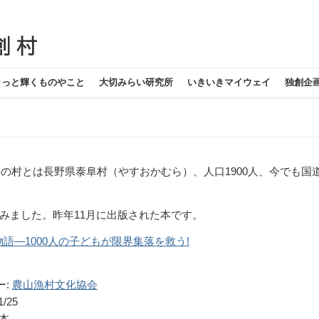
ラっと輝くものやこと
大切みらい研究所
いきいきマイウェイ
独創企
その村とは長野県泰阜村（やすおかむら）、人口1900人、今でも国
ました。昨年11月に出版された本です。
語―1000人の子どもが限界集落を救う!
ー:
農山漁村文化協会
/25
行本