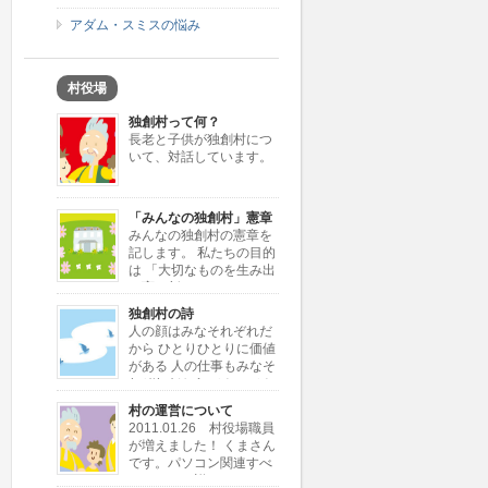
アダム・スミスの悩み
村役場
独創村って何？
長老と子供が独創村につ
いて、対話しています。
「みんなの独創村」憲章
みんなの独創村の憲章を
記します。 私たちの目的
は 「大切なものを生み出
し育む新しきコミュニテ
ィーの創造」 私たちが行う仕事は
独創村の詩
「大切なものを独創すること」 「独
人の顔はみなそれぞれだ
創を加えて大切なものに変えること」
から ひとりひとりに価値
私たちが考える大切なもの […]
がある 人の仕事もみなそ
れぞれだから ひとつひと
つに価値がある 同じ顔とか同じ仕事
村の運営について
じゃ 自分が何かわからない 独創村で
2011.01.26 村役場職員
もういちど とり戻したい大切な価値
が増えました！ くまさん
ひとりひとりと ひと […]
です。パソコン関連すべ
てにとても詳しいです