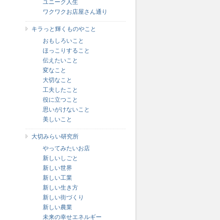
ユニーク人生
ワクワクお店屋さん通り
キラっと輝くものやこと
おもしろいこと
ほっこりすること
伝えたいこと
変なこと
大切なこと
工夫したこと
役に立つこと
思いがけないこと
美しいこと
大切みらい研究所
やってみたいお店
新しいしごと
新しい世界
新しい工業
新しい生き方
新しい街づくり
新しい農業
未来の幸せエネルギー