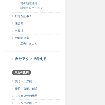
村の地域通貨
独創コレクション
好きな記事！
未分類
村役場
独創企画室
工夫したこと
自分アタマで考える
最近の投稿
笑う人工知能
修行、貢献、創造
２１００年の元旦
トランプの根っこ