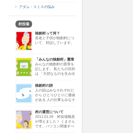
アダム・スミスの悩み
村役場
独創村って何？
長老と子供が独創村につ
いて、対話しています。
「みんなの独創村」憲章
みんなの独創村の憲章を
記します。 私たちの目的
は 「大切なものを生み出
し育む新しきコミュニテ
ィーの創造」 私たちが行う仕事は
独創村の詩
「大切なものを独創すること」 「独
人の顔はみなそれぞれだ
創を加えて大切なものに変えること」
から ひとりひとりに価値
私たちが考える大切なもの […]
がある 人の仕事もみなそ
れぞれだから ひとつひと
つに価値がある 同じ顔とか同じ仕事
村の運営について
じゃ 自分が何かわからない 独創村で
2011.01.26 村役場職員
もういちど とり戻したい大切な価値
が増えました！ くまさん
ひとりひとりと ひと […]
です。パソコン関連すべ
てにとても詳しいです