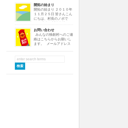
よ。よろしく！
開拓の始まり
・・・・・・・・・・・・・・・・・・・・・・・・・・・・・・・・・
開拓の始まり ２０１０年
[…]
１１月２５日 皆さんこん
にちは、村長のノボで
す。 本名は川嶋信雄とい
いますが、小さい頃ノブオがなまって
お問い合わせ
ノボちゃんといわれていたので、この
みんなの独創村へのご連
村ではノボ村長にしました。 さて私
絡はこちらからお願いし
はある小さな会社の社長をし […]
ます。 メールアドレス
info★dokusoumura.jp ※
メールアドレスの★を@に変えて送信
して下さい。 村役場では村つくり
[…]