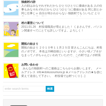
独創村の詩
人の顔はみなそれぞれだから ひとりひとりに価値がある 人の仕
事もみなそれぞれだから ひとつひとつに価値がある 同じ顔とか
同じ仕事じゃ 自分が何かわからない 独創村でもういちど とり
戻したい大切な価値 ひとりひとりと ひと […]
村の運営について
2011.01.26 村役場職員が増えました！ くまさんです。パソコ
ン関連すべてにとても詳しいですよ。よろしく！
・・・・・・・・・・・・・・・・・・・・・・・・・・・・・・・・・・・・
開拓の始まり
[…]
開拓の始まり ２０１０年１１月２５日 皆さんこんにちは、村長
のノボです。 本名は川嶋信雄といいますが、小さい頃ノブオが
なまってノボちゃんといわれていたので、この村ではノボ村長
にしました。 さて私はある小さな会社の社長をし […]
お問い合わせ
みんなの独創村へのご連絡はこちらからお願いします。 メー
ルアドレス info★dokusoumura.jp ※メールアドレスの★を@に
変えて送信して下さい。 村役場では村つくり […]