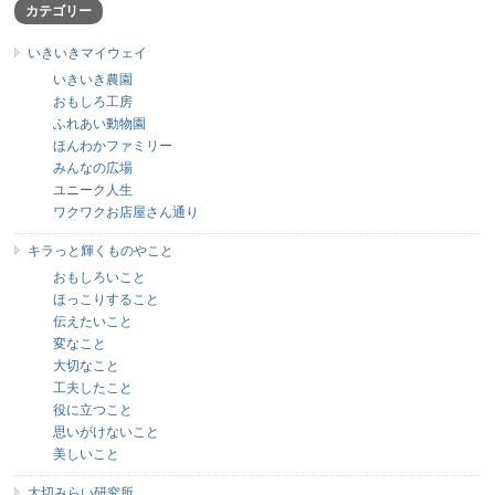
カテゴリー
いきいきマイウェイ
いきいき農園
おもしろ工房
ふれあい動物園
ほんわかファミリー
みんなの広場
ユニーク人生
ワクワクお店屋さん通り
キラっと輝くものやこと
おもしろいこと
ほっこりすること
伝えたいこと
変なこと
大切なこと
工夫したこと
役に立つこと
思いがけないこと
美しいこと
大切みらい研究所