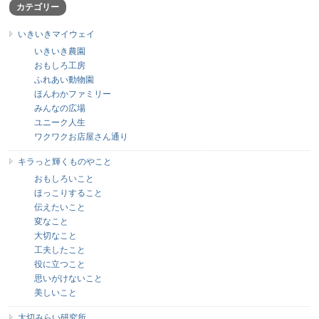
カテゴリー
いきいきマイウェイ
いきいき農園
おもしろ工房
ふれあい動物園
ほんわかファミリー
みんなの広場
ユニーク人生
ワクワクお店屋さん通り
キラっと輝くものやこと
おもしろいこと
ほっこりすること
伝えたいこと
変なこと
大切なこと
工夫したこと
役に立つこと
思いがけないこと
美しいこと
大切みらい研究所