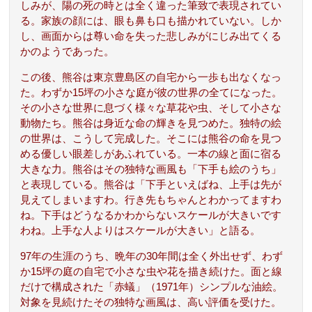
しみが、陽の死の時とは全く違った筆致で表現されてい
る。家族の顔には、眼も鼻も口も描かれていない。しか
し、画面からは尊い命を失った悲しみがにじみ出てくる
かのようであった。
この後、熊谷は東京豊島区の自宅から一歩も出なくなっ
た。わずか15坪の小さな庭が彼の世界の全てになった。
その小さな世界に息づく様々な草花や虫、そして小さな
動物たち。熊谷は身近な命の輝きを見つめた。独特の絵
の世界は、こうして完成した。そこには熊谷の命を見つ
める優しい眼差しがあふれている。一本の線と面に宿る
大きな力。熊谷はその独特な画風も「下手も絵のうち」
と表現している。熊谷は「下手といえばね、上手は先が
見えてしまいますわ。行き先もちゃんとわかってますわ
ね。下手はどうなるかわからないスケールが大きいです
わね。上手な人よりはスケールが大きい」と語る。
97年の生涯のうち、晩年の30年間は全く外出せず、わず
か15坪の庭の自宅で小さな虫や花を描き続けた。面と線
だけで構成された「赤蟻」（1971年）シンプルな油絵。
対象を見続けたその独特な画風は、高い評価を受けた。