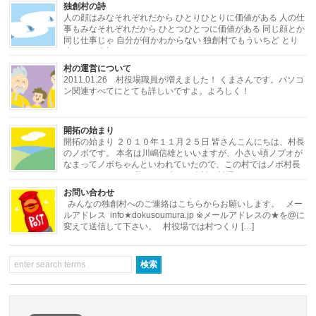
独創村の詩
人の顔はみなそれぞれだから ひとりひとりに価値がある 人の仕
事もみなそれぞれだから ひとつひとつに価値がある 同じ顔とか
同じ仕事じゃ 自分が何かわからない 独創村でもういちど とり
戻したい大切な価値 ひとりひとりと ひと […]
村の運営について
2011.01.26 村役場職員が増えました！ くまさんです。パソコ
ン関連すべてにとても詳しいですよ。よろしく！
・・・・・・・・・・・・・・・・・・・・・・・・・・・・・・・・・・・・
開拓の始まり
[…]
開拓の始まり ２０１０年１１月２５日 皆さんこんにちは、村長
のノボです。 本名は川嶋信雄といいますが、小さい頃ノブオが
なまってノボちゃんといわれていたので、この村ではノボ村長
にしました。 さて私はある小さな会社の社長をし […]
お問い合わせ
みんなの独創村へのご連絡はこちらからお願いします。 メー
ルアドレス info★dokusoumura.jp ※メールアドレスの★を@に
変えて送信して下さい。 村役場では村つくり […]