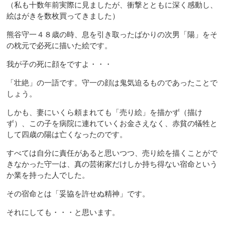
（私も十数年前実際に見ましたが、衝撃とともに深く感動し、
絵はがきを数枚買ってきました）
熊谷守一４８歳の時、息を引き取ったばかりの次男「陽」をそ
の枕元で必死に描いた絵です。
我が子の死に顔をですよ・・・
「壮絶」の一語です。守一の顔は鬼気迫るものであったことで
しょう。
しかも、妻にいくら頼まれても「売り絵」を描かず（描け
ず）、この子を病院に連れていくお金さえなく、赤貧の犠牲と
して四歳の陽は亡くなったのです。
すべては自分に責任があると思いつつ、売り絵を描くことがで
きなかった守一は、真の芸術家だけしか持ち得ない宿命という
か業を持った人でした。
その宿命とは「妥協を許せぬ精神」です。
それにしても・・・と思います。