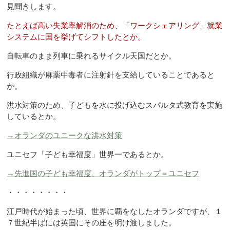
見聞きします。
たとえば高い失業率解消のため、「ワークシェアリング」就業
システムに国を挙げてシフトしたとか。
自転車のまま列車に乗れるサイクル天国だとか。
行政組織が麻薬中毒者に注射針を支給していることであると
か。
洪水対策のため、子どもを水に投げ込むスパルタ式教育を実施
しているとか。
→オランダのユニークな洪水対策
ユニセフ「子ども幸福度」世界一であるとか。
→先進国の子ども幸福度、オランダがトップ＝ユニセフ
・・・・・・・・
江戸時代が始まった頃、世界に覇をなしたオランダですが、１
７世紀半ばには英国にその座を明け渡しました。