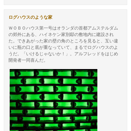
ログハウスのような家
ＷＯＢＯハウス第一号はオランダの首都アムステルダム
の郊外にある、ハイネケン家別邸の敷地内に建設され
た。できあがった家の壁の角のところを見ると、互い違
いに瓶の口と底が重なっていて、まるでログハウスのよ
うだ。「いけるじゃないか！」。アルフレッドをはじめ
開発者一同喜んだ。