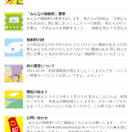
「みんなの独創村」憲章
みんなの独創村の憲章を記します。 私たちの目的は 「大切なも
のを生み出し育む新しきコミュニティーの創造」 私たちが行う
仕事は 「大切なものを独創すること」 「独創を加えて大切なも
のに変えること」 私たちが考える大切なもの […]
独創村の詩
人の顔はみなそれぞれだから ひとりひとりに価値がある 人の仕
事もみなそれぞれだから ひとつひとつに価値がある 同じ顔とか
同じ仕事じゃ 自分が何かわからない 独創村でもういちど とり
戻したい大切な価値 ひとりひとりと ひと […]
村の運営について
2011.01.26 村役場職員が増えました！ くまさんです。パソコ
ン関連すべてにとても詳しいですよ。よろしく！
・・・・・・・・・・・・・・・・・・・・・・・・・・・・・・・・・・・・
開拓の始まり
[…]
開拓の始まり ２０１０年１１月２５日 皆さんこんにちは、村長
のノボです。 本名は川嶋信雄といいますが、小さい頃ノブオが
なまってノボちゃんといわれていたので、この村ではノボ村長
にしました。 さて私はある小さな会社の社長をし […]
お問い合わせ
みんなの独創村へのご連絡はこちらからお願いします。 メー
ルアドレス info★dokusoumura.jp ※メールアドレスの★を@に
変えて送信して下さい。 村役場では村つくり […]