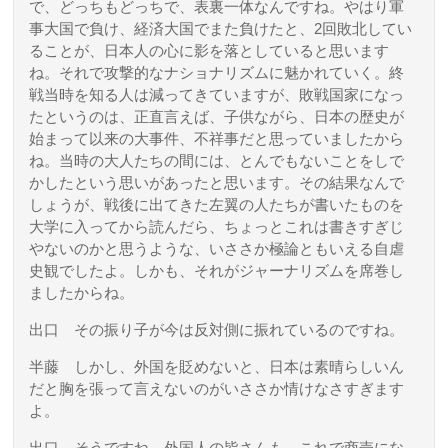
で、どっちもどっちで、表裏一体なんですね。
やはり軍
事大国で負け、経済大国でまた負けたと、2回敗北してい
ることが、日本人の心に影を落としていると思います
ね。それで攻撃的なナショナリズムに魅かれていく。終
戦当時を知る人は減ってきていますが、敗戦国家になっ
たというのは、正直言えば、子供ながら、日本の歴史が
始まって以来の大事件、不祥事だと思っていましたから
ね。当時の大人たちの間には、とんでもないことをしで
かしたという思いがあったと思います。その結果なんで
しょうが、戦後に出てきた左翼の人たちが書いたものを
大学に入ってから読んだら、ちょっとこれは書きすぎじ
やないのかと思うような、いささか極論ともいえる自虐
史観でしたよ。しかも、それがジャーナリズムを席巻し
ましたからね。
出口
その振り子が今は反対側に振れているのですね。
半藤
しかし、外国を貶めないと、日本は素晴らしいん
だと胸を張って言えないのがいささか情けなさすぎます
よ。