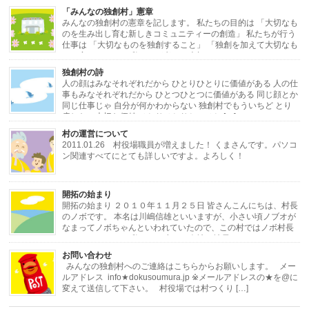
「みんなの独創村」憲章
みんなの独創村の憲章を記します。 私たちの目的は 「大切なも
のを生み出し育む新しきコミュニティーの創造」 私たちが行う
仕事は 「大切なものを独創すること」 「独創を加えて大切なも
のに変えること」 私たちが考える大切なもの […]
独創村の詩
人の顔はみなそれぞれだから ひとりひとりに価値がある 人の仕
事もみなそれぞれだから ひとつひとつに価値がある 同じ顔とか
同じ仕事じゃ 自分が何かわからない 独創村でもういちど とり
戻したい大切な価値 ひとりひとりと ひと […]
村の運営について
2011.01.26 村役場職員が増えました！ くまさんです。パソコ
ン関連すべてにとても詳しいですよ。よろしく！
・・・・・・・・・・・・・・・・・・・・・・・・・・・・・・・・・・・・
開拓の始まり
[…]
開拓の始まり ２０１０年１１月２５日 皆さんこんにちは、村長
のノボです。 本名は川嶋信雄といいますが、小さい頃ノブオが
なまってノボちゃんといわれていたので、この村ではノボ村長
にしました。 さて私はある小さな会社の社長をし […]
お問い合わせ
みんなの独創村へのご連絡はこちらからお願いします。 メー
ルアドレス info★dokusoumura.jp ※メールアドレスの★を@に
変えて送信して下さい。 村役場では村つくり […]