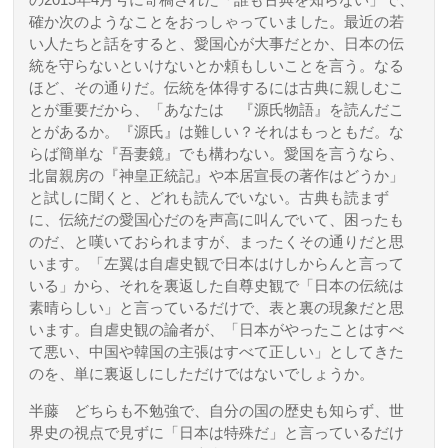
の2015年4月号に寄稿された「誰も古典を知らない」で、
確か次のようなことをおっしゃっていました。最近の若
い人たちと話をすると、愛国心が大事だとか、日本の伝
統を守らないといけないとか頼もしいことを言う。なる
ほど、その通りだ。伝統を体得するには古典に親しむこ
とが重要だから、「あなたは 『源氏物語』を読んだこ
とがあるか。『源氏』は難しい？それはもっともだ。な
らば簡単な『吾妻鏡』でも構わない。愛国を言うなら、
北畠親房の『神皇正統記』や本居宣長の著作はどうか」
と試しに聞くと、どれも読んでいない。古典も読まず
に、伝統だの愛国心だのを声高に叫んでいて、困ったも
のだ、と嘆いておられますが、まったくその通りだと思
います。「左翼は自虐史観で日本はけしからんと言って
いる」から、それを裏返した自尊史観で「日本の伝統は
素晴らしい」と言っているだけで、表と裏の現象だと思
います。自虐史観の論者が、「日本がやったことはすべ
て悪い、中国や韓国の主張はすべて正しい」としてきた
のを、単に裏返しにしただけではないでしょうか。
半藤
どちらも不勉強で、自分の国の歴史も知らず、世
界史の視点で見ずに「日本は特殊だ」と言っているだけ