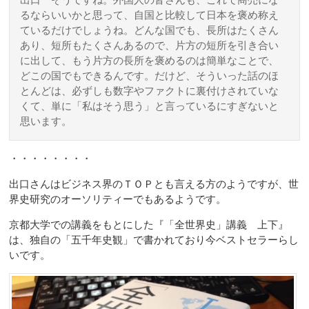
出口
そうですね。外国人の皆さんも、これで商売にな
るならいいかと思って、自国と比較して日本を褒め称え
ているだけでしょうね。どんな国でも、長所はたくさん
あり、短所もたくさんあるので、片方の短所を引き合い
に出して、もう片方の長所を褒めるのは簡単なことで、
どこの国でもできるんです。だけど、そういった話のほ
とんどは、必ずしも数字やファクトに裏付けされていな
くて、単に「私はそう思う」と言っているにすぎないと
思います。
・・・・・・・・
出口さんはビジネス界のＴＯＰとも言える方のようですが、世
界史研究のオーソリティーでもあるようです。
京都大学での講義をもとにした『「全世界史」講義 上下』
は、独自の「五千年史観」で書かれており今ベストセラーらし
いです。