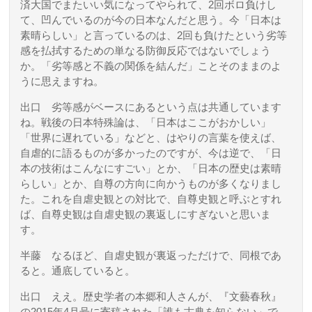
済大国でまたいい気になってやられて、2回ボロ負けし
て、凹んでいるのが今の日本なんだと思う。今「日本は
素晴らしい」と言っているのは、2回も負けたという劣等
感を払拭するための単なる防御反応ではないでしょう
か。「劣等感と不義の関係を結んだ」ことそのままのよ
うに思えますね。
出口
劣等感がベースにあるという点は共通しています
ね。戦後の日本特殊論は、「日本はここがおかしい」
「世界に遅れている」などと、はやりの言葉を使えば、
自虐的に語るものが多かったのですが、今は逆で、「日
本の技術はこんなにすごい」とか、「日本の歴史は素晴
らしい」とか、自尊の方向に向かうものが多くなりまし
た。これを自虐史観との対比で、自尊史観と呼ぶとすれ
ば、自尊史観は自虐史観の裏返しにすぎないと思いま
す。
半藤
なるほど、自虐史観が裏返っただけで、同根であ
ると。通底していると。
出口
ええ。歴史学者の本郷和人さんが、『文藝春秋』