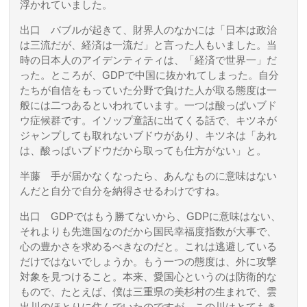
浮かれていました。
出口
バブルが起きて、財界人のなかには「日本は政治
は三流だが、経済は一流だ」と言った人もいました。当
時の日本人のアイデンティティは、「経済で世界一」だ
った。ところが、GDPで中国に抜かれてしまった。自分
たちが自信をもっていた分野で負けた人が取る態度は一
般には二つあるといわれています。一つは酸っぱいブド
ウ症候群です。イソップ童話に出てくる話で、キツネが
ジャンプしても取れないブドウがあり、キツネは「あれ
は、酸っぱいブドウだから取っても仕方がない」と。
半藤
手が届かなくなったら、あんなものに意味はない
んだと自分で自分を納得させるわけですね。
出口
GDPではもう勝てないから、GDPに意味はない、
それよりも先進国なのだから国民幸福度指数が大事で、
心の豊かさを求めるべきなのだと。これは逃避している
だけではないでしょうか。もう一つの態度は、外に攻撃
対象を見つけること。本来、愛国心というのは防衛的な
もので、たとえば、僕は三重県の美杉村の生まれで、雲