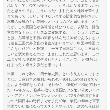
出川のほとりに住んでいたのですが、この川はとてもき
れいな川で、今でも帰ると、川がきれいなままでよかっ
たと思うのです。こういった生まれた国や地域が昔のま
まであってほしい、守りたいとする防衛的な気持ちが、
本来の愛郷心とか愛国心というものだと思います。とこ
ろが、この愛国心が劣等感と結びつくと、攻撃的、排他
主義的なナショナリズムに変貌する。
「ナショナリズム
とは、劣等感と不義の関係を結んだ祖国愛である」
とい
う連合王国の外交官の名言がありますが、中国や韓国は
こんなにひどいと攻撃し、一方で日本はこんなに素晴ら
しいと褒め称えるのは、まさにこれだと思います。この
二つが社会現象的に生まれたということで、明治時代と
はまったく違う文脈だと思います。
半藤
これは私の「四十年史観」という見方なんですけ
どね。日露戦争の勝利から1945年8月15日の敗戦までが、
おおよそ40年なんです。それから、GHQの占領が終わっ
た1952年から、強兵を捨てて富国だけを追い求めジャパ
ン・アズ・ナンバーワンといわれ、バブルが崩壊するま
での大国日本の時代までがまた40年。最初の40年は軍事
大国でいい気になってガチンとやられて、次の40年は経